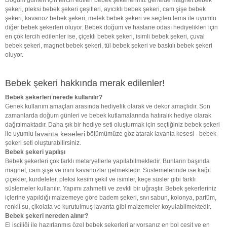
şekeri, pleksi bebek şekeri çeşitleri, ayıcıklı bebek şekeri, cam şişe bebek
şekeri, kavanoz bebek şekeri, melek bebek şekeri ve seçilen tema ile uyumlu
diğer bebek şekerleri oluyor. Bebek doğum ve hastane odası hediyelikleri için
en çok tercih edilenler ise, çiçekli bebek şekeri, isimli bebek şekeri, çuval
bebek şekeri, magnet bebek şekeri, tül bebek şekeri ve baskılı bebek şekeri
oluyor.
Bebek şekeri hakkında merak edilenler!
Bebek şekerleri nerede kullanılır?
Genek kullanım amaçları arasında hediyelik olarak ve dekor amaçlıdır. Son
zamanlarda doğum günleri ve bebek kutlamalarında hatıralık hediye olarak
dağıtılmaktadır. Daha şık bir hediye seti oluşturmak için seçtiğiniz bebek şekeri
lavanta keseleri
ile uyumlu
bölümümüze göz atarak lavanta kesesi - bebek
şekeri seti oluşturabilirsiniz.
Bebek şekeri yapılışı
Bebek şekerleri çok farklı metaryellerle yapılabilmektedir. Bunların başında
magnet, cam şişe ve mini kavanozlar gelmektedir. Süslemelerinde ise kağıt
çiçekler, kurdeleler, pleksi kesim şekil ve isimler, keçe süsler gibi farklı
süslemeler kullanılır. Yapımı zahmetli ve zevkli bir uğraştır. Bebek şekerleriniz
içlerine yapıldığı malzemeye göre badem şekeri, sıvı sabun, kolonya, parfüm,
renkli su, çikolata ve kurutulmuş lavanta gibi malzemeler koyulabilmektedir.
Bebek şekeri nereden alınır?
El işçiliği ile hazırlanmış özel bebek şekerleri arıyorsanız en bol çeşit ve en