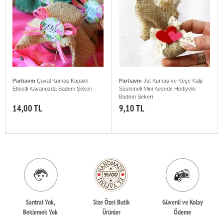
Partiavm
Çuval Kumaş Kapaklı
Partiavm
Jüt Kumaş ve Keçe Kalp
Etiketli Kavanozda Badem Şekeri
Süslemeli Mini Kesede Hediyelik
Badem Şekeri
14,00 TL
9,10 TL
Santral Yok,
Size Özel Butik
Güvenli ve Kolay
Beklemek Yok
Ürünler
Ödeme