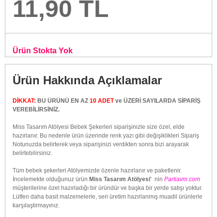
11,90 TL
Ürün Stokta Yok
Ürün Hakkında Açıklamalar
DİKKAT:
BU ÜRÜNÜ EN AZ
10 ADET
ve ÜZERİ SAYILARDA SİPARİŞ
VEREBİLİRSİNİZ.
Miss Tasarım Atölyesi Bebek Şekerleri siparişinizle size özel, elde
hazırlanır. Bu nedenle ürün üzerinde renk yazı gibi değişiklikleri Sipariş
Notunuzda belirterek veya siparişinizi verdikten sonra bizi arayarak
belirtebilirsiniz.
Tüm bebek şekerleri Atölyemizde özenle hazırlanır ve paketlenir.
İncelemekte olduğunuz ürün
Miss Tasarım Atölyesi'
nin
Partiavm.com
müşterilerine özel hazırladığı bir üründür ve başka bir yerde satışı yoktur.
Lütfen daha basit malzemelerle, seri üretim hazırlanmış muadil ürünlerle
karşılaştırmayınız.