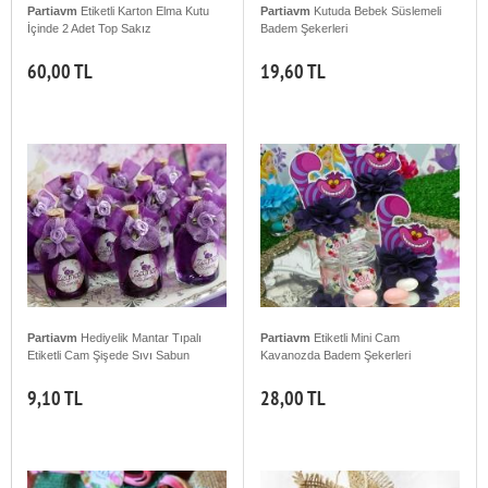
Partiavm
Etiketli Karton Elma Kutu
Partiavm
Kutuda Bebek Süslemeli
İçinde 2 Adet Top Sakız
Badem Şekerleri
60,00 TL
19,60 TL
Partiavm
Hediyelik Mantar Tıpalı
Partiavm
Etiketli Mini Cam
Etiketli Cam Şişede Sıvı Sabun
Kavanozda Badem Şekerleri
9,10 TL
28,00 TL