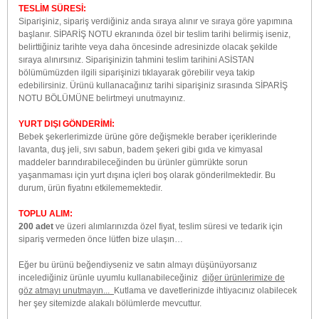
TESLİM SÜRESİ:
Siparişiniz, sipariş verdiğiniz anda sıraya alınır ve sıraya göre yapımına
başlanır. SİPARİŞ NOTU ekranında özel bir teslim tarihi belirmiş iseniz,
belirttiğiniz tarihte veya daha öncesinde adresinizde olacak şekilde
sıraya alınırsınız. Siparişinizin tahmini teslim tarihini ASİSTAN
bölümümüzden ilgili siparişinizi tıklayarak görebilir veya takip
edebilirsiniz. Ürünü kullanacağınız tarihi siparişiniz sırasında SİPARİŞ
NOTU BÖLÜMÜNE belirtmeyi unutmayınız.
YURT DIŞI GÖNDERİMİ:
Bebek şekerlerimizde ürüne göre değişmekle beraber içeriklerinde
lavanta, duş jeli, sıvı sabun, badem şekeri gibi gıda ve kimyasal
maddeler barındırabileceğinden bu ürünler gümrükte sorun
yaşanmaması için yurt dışına içleri boş olarak gönderilmektedir. Bu
durum, ürün fiyatını etkilememektedir.
TOPLU ALIM:
200 adet
ve üzeri alımlarınızda özel fiyat, teslim süresi ve tedarik için
sipariş vermeden önce lütfen bize ulaşın…
Eğer bu ürünü beğendiyseniz ve satın almayı düşünüyorsanız
incelediğiniz ürünle uyumlu kullanabileceğiniz
diğer ürünlerimize de
göz atmayı unutmayın...
Kutlama ve davetlerinizde ihtiyacınız olabilecek
her şey sitemizde alakalı bölümlerde mevcuttur.