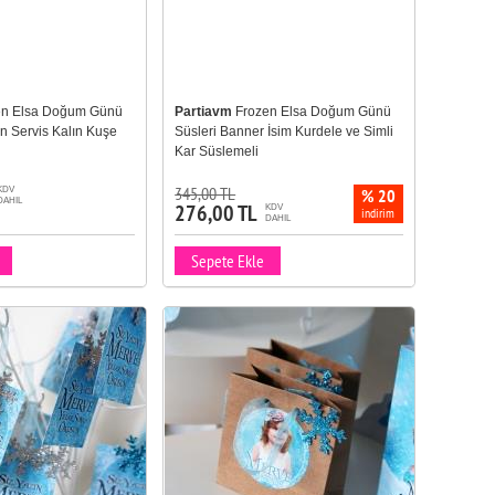
en Elsa Doğum Günü
Partiavm
Frozen Elsa Doğum Günü
n Servis Kalın Kuşe
Süsleri Banner İsim Kurdele ve Simli
Kar Süslemeli
345,00 TL
KDV
% 20
DAHIL
276,00 TL
KDV
indirim
DAHIL
Sepete Ekle