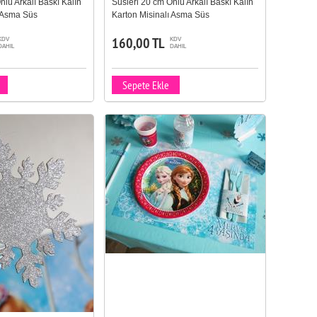
nlü Arkalı Baskı Kalın
Süsleri 20 cm Önlü Arkalı Baskı Kalın
ı Asma Süs
Karton Misinalı Asma Süs
160,00 TL
KDV
KDV
DAHIL
DAHIL
Sepete Ekle