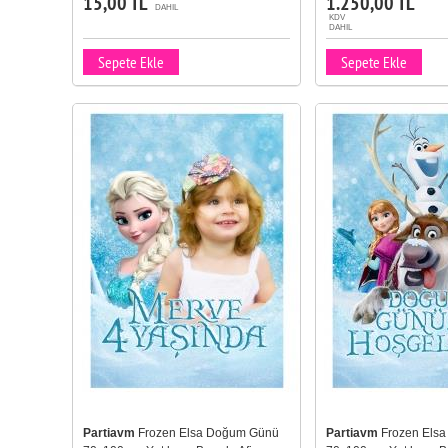
15,00 TL
1.250,00 TL
DAHIL
KDV
DAHIL
Sepete Ekle
Sepete Ekle
Partiavm
Frozen Elsa Doğum Günü
Partiavm
Frozen Els