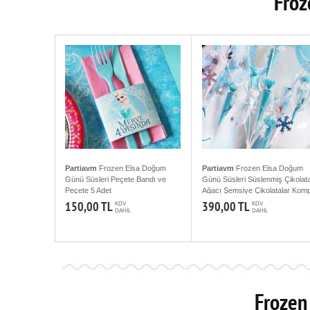
Froz
Partiavm
Frozen Elsa Doğum
Partiavm
Frozen Elsa Doğum
Günü Süsleri Peçete Bandı ve
Günü Süsleri Süslenmiş Çikolat
Peçete 5 Adet
Ağacı Şemsiye Çikolatalar Komp
Set
150,00 TL
390,00 TL
KDV
KDV
DAHİL
DAHİL
Frozen