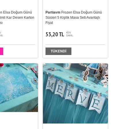
en Elsa Doğum Günü
Partiavm
Frozen Elsa Doğum Günü
Simli Kar Desen Karton
Süsleri 5 Kişilik Masa Seti Avantajlı
sı
Fiyat
53,20 TL
V
KDV
HIL
DAHIL
TÜKENDİ