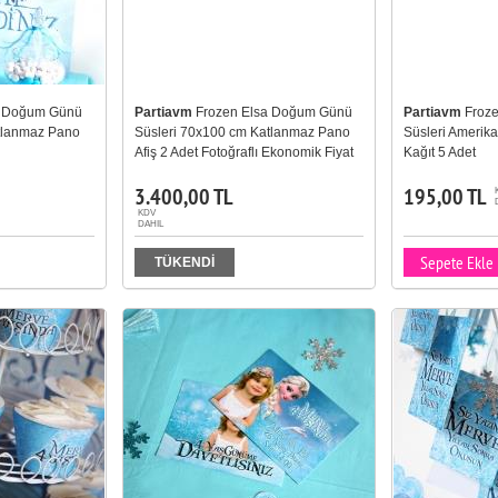
a Doğum Günü
Partiavm
Frozen Elsa Doğum Günü
Partiavm
Froz
tlanmaz Pano
Süsleri 70x100 cm Katlanmaz Pano
Süsleri Amerika
Afiş 2 Adet Fotoğraflı Ekonomik Fiyat
Kağıt 5 Adet
3.400,00 TL
195,00 TL
KDV
DAHIL
Sepete Ekle
TÜKENDİ