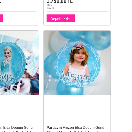
L
1.750,00 TL
KDV
DAHIL
Sepete Ekle
en Elsa Doğum Günü
Partiavm
Frozen Elsa Doğum Günü