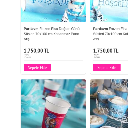
Partiavm
Frozen Elsa Doğum Günü
Partiavm
Frozen Els
Süsleri 70x100 cm Katlanmaz Pano
Süsleri 70x100 cm Ka
Afiş
Afiş
1.750,00 TL
1.750,00 TL
KDV
KDV
DAHIL
DAHIL
Sepete Ekle
Sepete Ekle