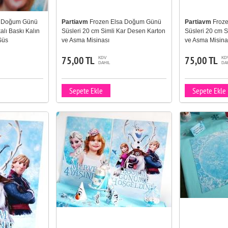
a Doğum Günü
Partiavm
Frozen Elsa Doğum Günü
Partiavm
Froz
alı Baskı Kalın
Süsleri 20 cm Simli Kar Desen Karton
Süsleri 20 cm 
Süs
ve Asma Misinası
ve Asma Misina
75,00 TL
75,00 TL
KDV
KD
DAHIL
DA
Sepete Ekle
Sepete Ekle