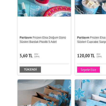
Partiavm
Frozen Elsa Doğum Günü
Partiavm
Frozen Els
Süsleri Bardak Plastik 5 Adet
Süsleri Cupcake Sargı
5,60 TL
120,00 TL
KDV
KDV
DAHIL
DAHIL
Sepete Ekle
TÜKENDİ