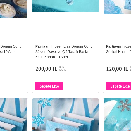
a Doğum Günü
Partiavm
Frozen Elsa Doğum Günü
Partiavm
Froz
sı 10 Adet
Süsleri Davetiye Çift Taraflı Baskı
Süsleri Hatıra Y
Kalın Karton 10 Adet
200,00 TL
120,00 TL
KDV
DAHIL
Sepete Ekle
Sepete Ekle