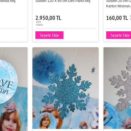
randa Afiş
Süsleri 120 X 85 cm Dev Pano Afiş
Süsleri 20 cm Ö
Karton Misinal
2.950,00 TL
160,00 TL
KDV
DAHIL
Sepete Ekle
Sepete Ekle