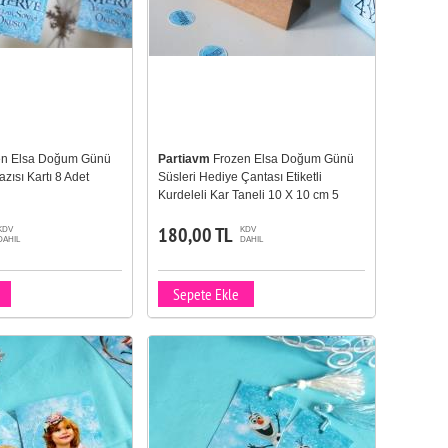
en Elsa Doğum Günü
Partiavm
Frozen Elsa Doğum Günü
azısı Kartı 8 Adet
Süsleri Hediye Çantası Etiketli
Kurdeleli Kar Taneli 10 X 10 cm 5
Adet
180,00 TL
KDV
KDV
DAHIL
DAHIL
Sepete Ekle