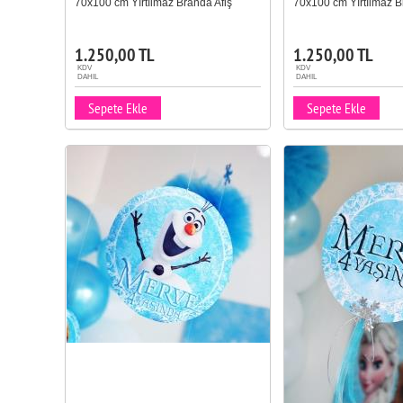
70x100 cm Yırtılmaz Branda Afiş
70x100 cm Yırtılmaz B
1.250,00 TL
1.250,00 TL
KDV
KDV
DAHIL
DAHIL
Sepete Ekle
Sepete Ekle