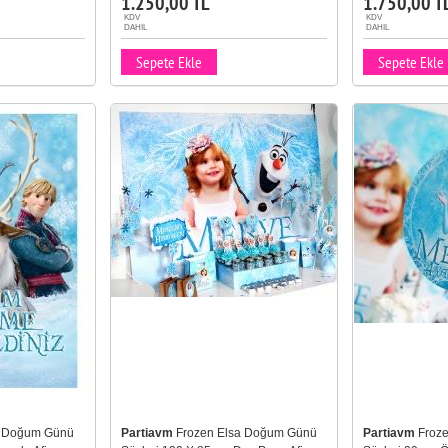
1.250,00 TL
1.750,00 T
KDV
KDV
DAHIL
DAHIL
Sepete Ekle
Sepete Ekle
a Doğum Günü
Partiavm
Frozen Elsa Doğum Günü
Partiavm
Froz