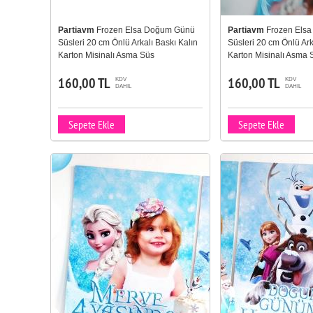
Partiavm
Frozen Elsa Doğum Günü
Partiavm
Frozen Els
Süsleri 20 cm Önlü Arkalı Baskı Kalın
Süsleri 20 cm Önlü Ark
Karton Misinalı Asma Süs
Karton Misinalı Asma 
160,00 TL
160,00 TL
KDV
KDV
DAHIL
DAHIL
Sepete Ekle
Sepete Ekle