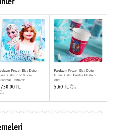
ünler
artiavm
Frozen Elsa Doğum
Partiavm
Frozen Elsa Doğum
nü Süsleri 70x100 cm
Günü Süsleri Bardak Plastik 5
tlanmaz Pano Afiş
Adet
.750,00 TL
5,60 TL
KDV
DAHİL
DV
AHİL
emeleri