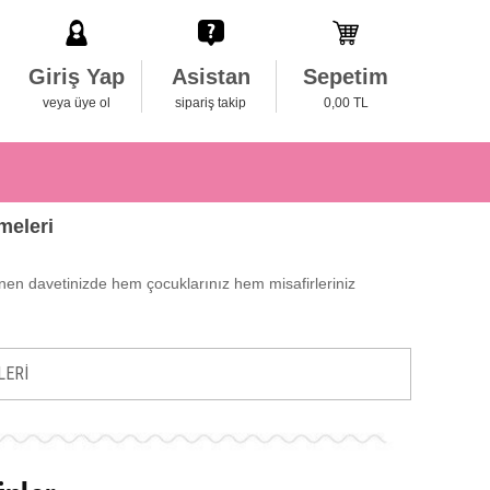
Giriş Yap
Asistan
Sepetim
veya üye ol
sipariş takip
0,00 TL
meleri
enen davetinizde hem çocuklarınız hem misafirleriniz
LERİ