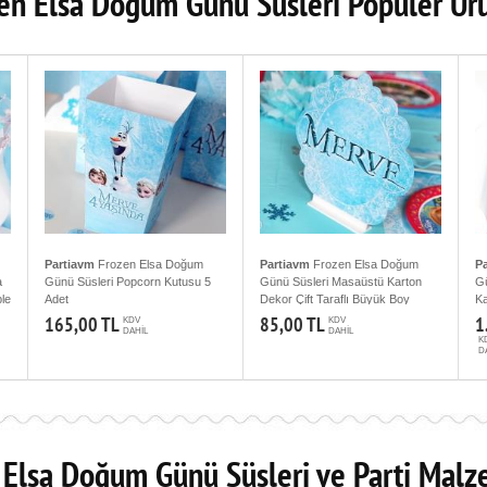
en Elsa Doğum Günü Süsleri Popüler Ür
Partiavm
Frozen Elsa Doğum
Partiavm
Frozen Elsa Doğum
P
a
Günü Süsleri Popcorn Kutusu 5
Günü Süsleri Masaüstü Karton
Gü
le
Adet
Dekor Çift Taraflı Büyük Boy
Ka
22cm Yükseklik
165,00 TL
85,00 TL
1
KDV
KDV
DAHİL
DAHİL
K
D
 Elsa Doğum Günü Süsleri ve Parti Malz