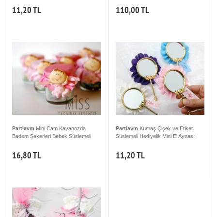
11,20 TL
110,00 TL
Partiavm
Mini Cam Kavanozda
Partiavm
Kumaş Çiçek ve Etiket
Badem Şekerleri Bebek Süslemeli
Süslemeli Hediyelik Mini El Aynası
16,80 TL
11,20 TL