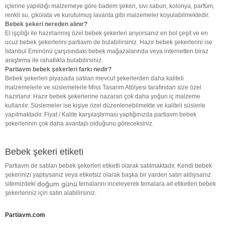
içlerine yapıldığı malzemeye göre badem şekeri, sıvı sabun, kolonya, parfüm,
renkli su, çikolata ve kurutulmuş lavanta gibi malzemeler koyulabilmektedir.
Bebek şekeri nereden alınır?
El işçiliği ile hazırlanmış özel bebek şekerleri arıyorsanız en bol çeşit ve en
ucuz bebek şekerlerini partiavm de bulabilirsiniz. Hazır bebek şekerlerini ise
İstanbul Eminönü çarşısındaki bebek mağazalarında veya internetten biraz
araştırma ile rahatlıkla bulabilirsiniz.
Partiavm bebek şekerleri farkı nedir?
Bebek şekerleri piyasada satılan mevcut şekerlerden daha kaliteli
malzemelerle ve süslemelerle Miss Tasarım Atölyesi tarafından size özel
hazırlanır. Hazır bebek şekerlerine nazaran çok daha yoğun iç malzeme
kullanılır. Süslemeler ise kişiye özel düzenlenebilmekte ve kaliteli süslerle
yapılmaktadır. Fiyat / Kalite karşılaştırması yaptığınızda partiavm bebek
şekerlerinin çok daha avantajlı olduğunu göreceksiniz.
Bebek şekeri etiketi
Partiavm de satılan bebek şekerleri etiketli olarak satılmaktadır. Kendi bebek
şekerinizi yaptıysanız veya etiketsiz olarak başka bir yarden satın aldıysanız
doğum günü
sitemizdeki
temalarını inceleyerek temalara ait etiketleri bebek
şekerleriniz için satın alabilirsiniz.
Partiavm.com