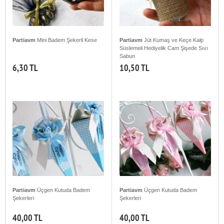
Partiavm
Mini Badem Şekerli Kese
Partiavm
Jüt Kumaş ve Keçe Kalp
Süslemeli Hediyelik Cam Şişede Sıvı
Sabun
6,30 TL
10,50 TL
Partiavm
Üçgen Kutuda Badem
Partiavm
Üçgen Kutuda Badem
Şekerleri
Şekerleri
40,00 TL
40,00 TL