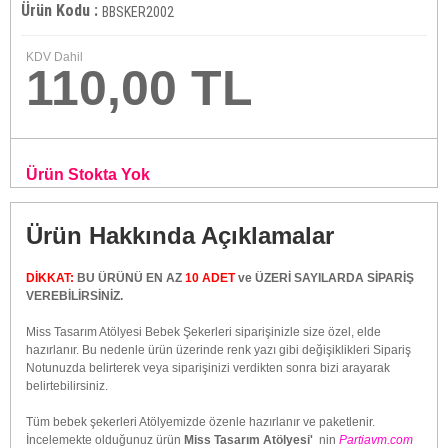
Ürün Kodu :
BBSKER2002
KDV Dahil
110,00 TL
Ürün Stokta Yok
Ürün Hakkında Açıklamalar
DİKKAT:
BU ÜRÜNÜ EN AZ
10 ADET
ve ÜZERİ SAYILARDA SİPARİŞ
VEREBİLİRSİNİZ.
Miss Tasarım Atölyesi Bebek Şekerleri siparişinizle size özel, elde
hazırlanır. Bu nedenle ürün üzerinde renk yazı gibi değişiklikleri Sipariş
Notunuzda belirterek veya siparişinizi verdikten sonra bizi arayarak
belirtebilirsiniz.
Tüm bebek şekerleri Atölyemizde özenle hazırlanır ve paketlenir.
İncelemekte olduğunuz ürün
Miss Tasarım Atölyesi'
nin
Partiavm.com