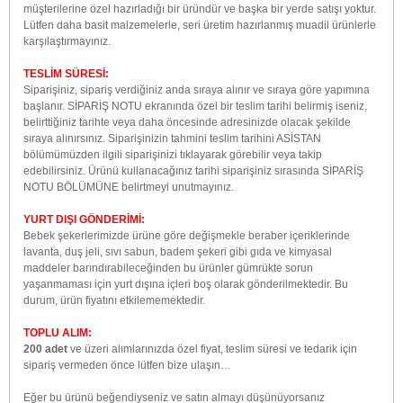
müşterilerine özel hazırladığı bir üründür ve başka bir yerde satışı yoktur.
Lütfen daha basit malzemelerle, seri üretim hazırlanmış muadil ürünlerle
karşılaştırmayınız.
TESLİM SÜRESİ:
Siparişiniz, sipariş verdiğiniz anda sıraya alınır ve sıraya göre yapımına
başlanır. SİPARİŞ NOTU ekranında özel bir teslim tarihi belirmiş iseniz,
belirttiğiniz tarihte veya daha öncesinde adresinizde olacak şekilde
sıraya alınırsınız. Siparişinizin tahmini teslim tarihini ASİSTAN
bölümümüzden ilgili siparişinizi tıklayarak görebilir veya takip
edebilirsiniz. Ürünü kullanacağınız tarihi siparişiniz sırasında SİPARİŞ
NOTU BÖLÜMÜNE belirtmeyi unutmayınız.
YURT DIŞI GÖNDERİMİ:
Bebek şekerlerimizde ürüne göre değişmekle beraber içeriklerinde
lavanta, duş jeli, sıvı sabun, badem şekeri gibi gıda ve kimyasal
maddeler barındırabileceğinden bu ürünler gümrükte sorun
yaşanmaması için yurt dışına içleri boş olarak gönderilmektedir. Bu
durum, ürün fiyatını etkilememektedir.
TOPLU ALIM:
200 adet
ve üzeri alımlarınızda özel fiyat, teslim süresi ve tedarik için
sipariş vermeden önce lütfen bize ulaşın…
Eğer bu ürünü beğendiyseniz ve satın almayı düşünüyorsanız