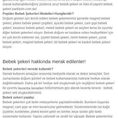
olarak kullanabileceğiniz yüzlerce ucuz bebek şekeri ve lüks el yapımı bebek
şekeri partiavm.com da!
Popüler Bebek Şekerleri Modelleri Hangileridir?
Doğum günleri için tercih edilen bebek şekerlerimiz genelde magnet bebek
şekeri, pleksi bebek şekeri çeşitleri, ayıcıklı bebek şekeri, cam şişe bebek
şekeri, kavanoz bebek şekeri, melek bebek şekeri ve seçilen tema ile uyumlu
diğer bebek şekerleri oluyor. Bebek doğum ve hastane odası hediyelikleri için
en çok tercih edilenler ise, çiçekli bebek şekeri, isimli bebek şekeri, çuval
bebek şekeri, magnet bebek şekeri, tül bebek şekeri ve baskılı bebek şekeri
oluyor.
Bebek şekeri hakkında merak edilenler!
Bebek şekerleri nerede kullanılır?
Genek kullanım amaçları arasında hediyelik olarak ve dekor amaçlıdır. Son
zamanlarda doğum günleri ve bebek kutlamalarında hatıralık hediye olarak
dağıtılmaktadır. Daha şık bir hediye seti oluşturmak için seçtiğiniz bebek şekeri
lavanta keseleri
ile uyumlu
bölümümüze göz atarak lavanta kesesi - bebek
şekeri seti oluşturabilirsiniz.
Bebek şekeri yapılışı
Bebek şekerleri çok farklı metaryellerle yapılabilmektedir. Bunların başında
magnet, cam şişe ve mini kavanozlar gelmektedir. Süslemelerinde ise kağıt
çiçekler, kurdeleler, pleksi kesim şekil ve isimler, keçe süsler gibi farklı
süslemeler kullanılır. Yapımı zahmetli ve zevkli bir uğraştır. Bebek şekerleriniz