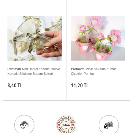
Partiavm
Mini Dantel Kesede İnci ve
Partiavm
Minik Saksıda Kumaş
Kurdele Süsleme Badem Şekeri
Çiçekler Pembe
8,40 TL
11,20 TL