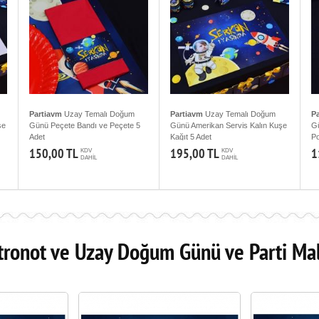
Partiavm
Uzay Temalı Doğum
Partiavm
Uzay Temalı Doğum
P
şe
Günü Peçete Bandı ve Peçete 5
Günü Amerikan Servis Kalın Kuşe
Gü
Adet
Kağıt 5 Adet
Po
150,00 TL
195,00 TL
1
KDV
KDV
DAHİL
DAHİL
tronot ve Uzay Doğum Günü ve Parti Ma