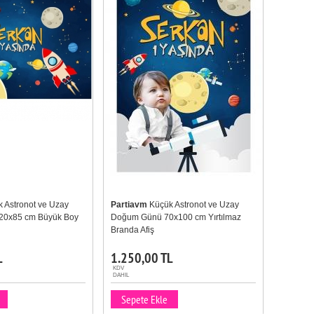
 Astronot ve Uzay
Partiavm
Küçük Astronot ve Uzay
20x85 cm Büyük Boy
Doğum Günü 70x100 cm Yırtılmaz
Branda Afiş
L
1.250,00 TL
KDV
DAHIL
Sepete Ekle