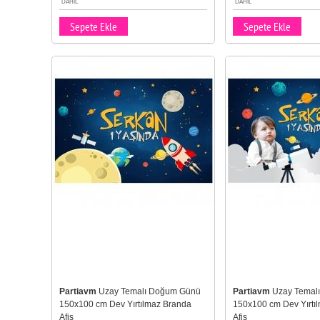
DAHIL
DAHIL
Sepete Ekle
Sepete Ekle
Partiavm
Uzay Temalı Doğum Günü
Partiavm
Uzay Temal
150x100 cm Dev Yırtılmaz Branda
150x100 cm Dev Yırtı
Afiş
Afiş