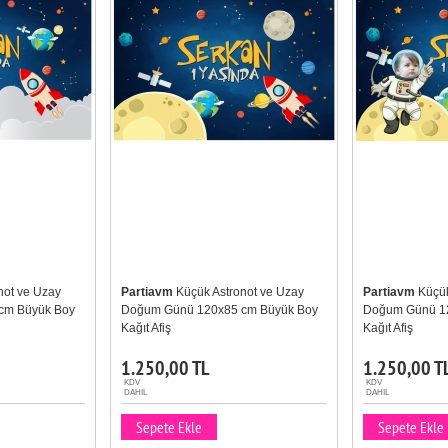
not ve Uzay
Partiavm
Küçük Astronot ve Uzay
Partiavm
Küçük
cm Büyük Boy
Doğum Günü 120x85 cm Büyük Boy
Doğum Günü 1
Kağıt Afiş
Kağıt Afiş
1.250,00 TL
1.250,00 T
KDV
KDV
DAHIL
DAHIL
Sepete Ekle
Sepete Ekle