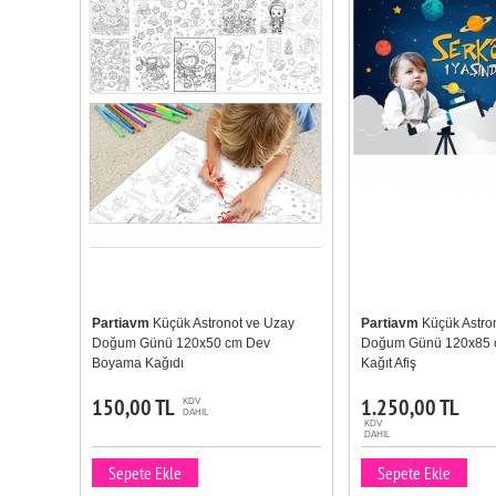
Partiavm
Küçük Astronot ve Uzay
Partiavm
Küçük Astro
Doğum Günü 120x50 cm Dev
Doğum Günü 120x85 
Boyama Kağıdı
Kağıt Afiş
150,00 TL
1.250,00 TL
KDV
DAHIL
KDV
DAHIL
Sepete Ekle
Sepete Ekle