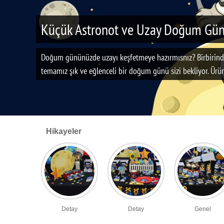
Küçük Astronot ve Uzay Doğum Gü
Doğum gününüzde uzayı keşfetmeye hazırmısnız? Birbirind
temamız şık ve eğlenceli bir doğum günü sizi bekliyor. Ürün
edilen temalarından Uzay Doğum Günü temamızı gezegenler, u
Dekor panoları, uzay temalı doğum günü afişleri ve masa su
çeşitli uzay parti süslemeleri ve yardımcı malzemeleri ile
isteyen annelerimiz için ideal bir tema. Partiavm nin erkek 
Hikayeler
bulabileceğiniz birbirinden özel Astronot ve Uzay temalı e
inceleyerek hemen satın alabilirsiniz. Uygun fiyat ve ödem
parti süslemelerindeki kampanyalı fiyatları buradan takip ed
Detay
Detay
Genel