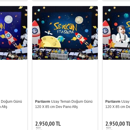
ı Doğum Günü
Partiavm
Uzay Temalı Doğum Günü
Partiavm
Uzay
 Afiş
120 X 85 cm Dev Pano Afiş
120 X 85 cm De
2.950,00 TL
2.950,00 T
KDV
KDV