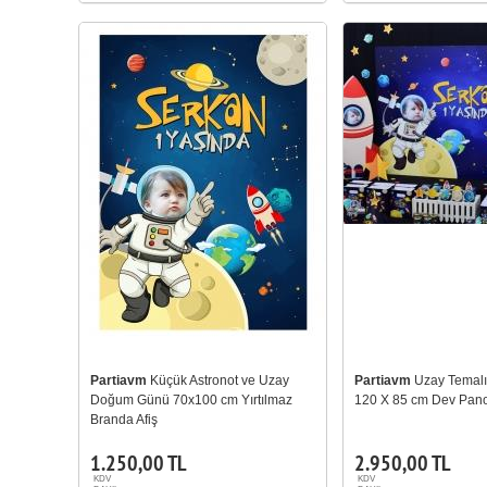
Partiavm
Küçük Astronot ve Uzay
Partiavm
Uzay Temal
Doğum Günü 70x100 cm Yırtılmaz
120 X 85 cm Dev Pano
Branda Afiş
1.250,00 TL
2.950,00 TL
KDV
KDV