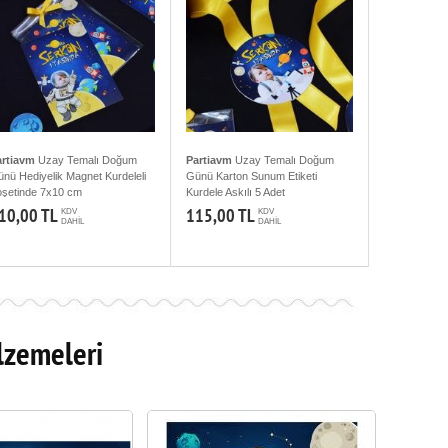
artiavm
Uzay Temalı Doğum
Partiavm
Uzay Temalı Doğum
nü Hediyelik Magnet Kurdeleli
Günü Karton Sunum Etiketi
şetinde 7x10 cm
Kurdele Askılı 5 Adet
10,00 TL
115,00 TL
KDV
KDV
DAHİL
DAHİL
lzemeleri