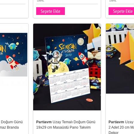
DAHIL
DAHIL
Sepete Ekle
Sepete Ekle
ı Doğum Günü
Partiavm
Uzay Temalı Doğum Günü
Partiavm
Uzay
lmaz Branda
19x29 cm Masaüstü Pano Takvim
2 Adet 20 cm M
Dekor