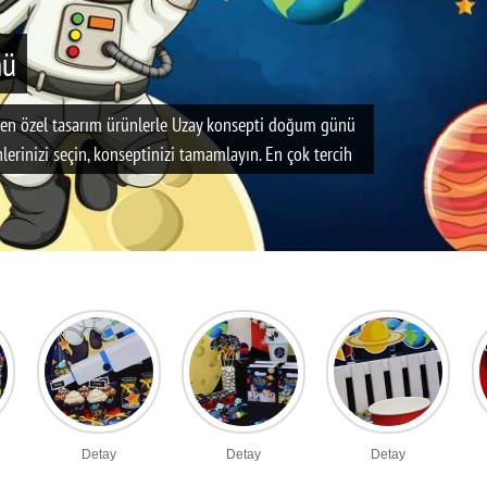
nü
en özel tasarım ürünlerle Uzay konsepti doğum günü
lerinizi seçin, konseptinizi tamamlayın. En çok tercih
zay gemisi, yıldızlar ve uydularla süsledik. Astronot
numlarıyla, uyumlu uzay temalı balon süslemeleri ile,
 uzay temamız eğlenceli ve maceraya uygun bir kutlama
çocuklar için tasarladığı ve sadece partiavm de
rkek çocuk butik parti malzemelerini bu sayfadan
e seçenekleri ile sunulan Uzay Konseptli doğum günü
ebilirsiniz.
Detay
Detay
Detay