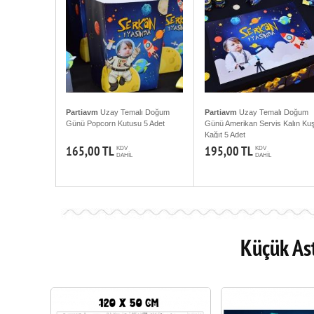
Partiavm
Uzay Temalı Doğum
Partiavm
Uzay Temalı Doğum
Günü Popcorn Kutusu 5 Adet
Günü Amerikan Servis Kalın Ku
Kağıt 5 Adet
165,00 TL
195,00 TL
KDV
KDV
DAHİL
DAHİL
Küçük As