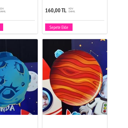
160,00 TL
KDV
KDV
DAHIL
DAHIL
Sepete Ekle