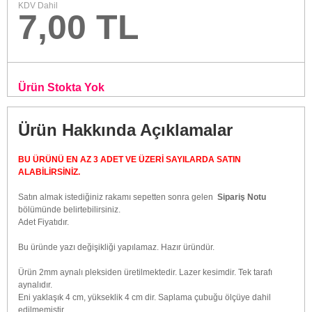
KDV Dahil
7,00 TL
Ürün Stokta Yok
Ürün Hakkında Açıklamalar
BU ÜRÜNÜ EN AZ 3 ADET VE ÜZERİ SAYILARDA SATIN
ALABİLİRSİNİZ.
Satın almak istediğiniz rakamı sepetten sonra gelen
Sipariş Notu
bölümünde belirtebilirsiniz.
Adet Fiyatıdır.
Bu üründe yazı değişikliği yapılamaz. Hazır üründür.
Ürün 2mm aynalı pleksiden üretilmektedir. Lazer kesimdir. Tek tarafı
aynalıdır.
Eni yaklaşık 4 cm, yükseklik 4 cm dir. Saplama çubuğu ölçüye dahil
edilmemiştir.