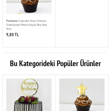
Partiavm
Cupcake Süsü Unicorn
Gold Aynalı Pleksi Küçük Boy Boy
4cm
9,80 TL
Bu Kategorideki Popüler Ürünler