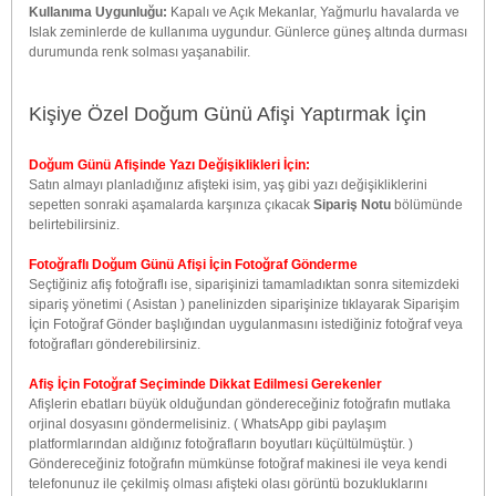
Kullanıma Uygunluğu:
Kapalı ve Açık Mekanlar, Yağmurlu havalarda ve
Islak zeminlerde de kullanıma uygundur. Günlerce güneş altında durması
durumunda renk solması yaşanabilir.
Kişiye Özel Doğum Günü Afişi Yaptırmak İçin
Doğum Günü Afişinde Yazı Değişiklikleri İçin:
Satın almayı planladığınız afişteki isim, yaş gibi yazı değişikliklerini
sepetten sonraki aşamalarda karşınıza çıkacak
Sipariş Notu
bölümünde
belirtebilirsiniz.
Fotoğraflı Doğum Günü Afişi İçin Fotoğraf Gönderme
Seçtiğiniz afiş fotoğraflı ise, siparişinizi tamamladıktan sonra sitemizdeki
sipariş yönetimi ( Asistan ) panelinizden siparişinize tıklayarak Siparişim
İçin Fotoğraf Gönder başlığından uygulanmasını istediğiniz fotoğraf veya
fotoğrafları gönderebilirsiniz.
Afiş İçin Fotoğraf Seçiminde Dikkat Edilmesi Gerekenler
Afişlerin ebatları büyük olduğundan göndereceğiniz fotoğrafın mutlaka
orjinal dosyasını göndermelisiniz. ( WhatsApp gibi paylaşım
platformlarından aldığınız fotoğrafların boyutları küçültülmüştür. )
Göndereceğiniz fotoğrafın mümkünse fotoğraf makinesi ile veya kendi
telefonunuz ile çekilmiş olması afişteki olası görüntü bozukluklarını