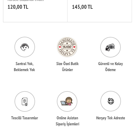
120,00 TL
145,00 TL
Santral Yok,
Size Özel Butik
Güvenli ve Kolay
Beklemek Yok
Ürünler
Ödeme
Tescilli Tasarımlar
Online Asistan
Herşey Tek Adreste
Sipariş İşlemleri