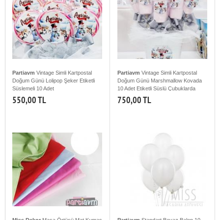
Partiavm
Vintage Simli Kartpostal
Partiavm
Vintage Simli Kartpostal
Doğum Günü Lolipop Şeker Etiketli
Doğum Günü Marshmallow Kovada
Süslemeli 10 Adet
10 Adet Etiketli Süslü Çubuklarda
550,00 TL
750,00 TL
Miss Dekor
Masa Örtüsü Mat Kumaş
Partiavm
Standart Beyaz Balon 10