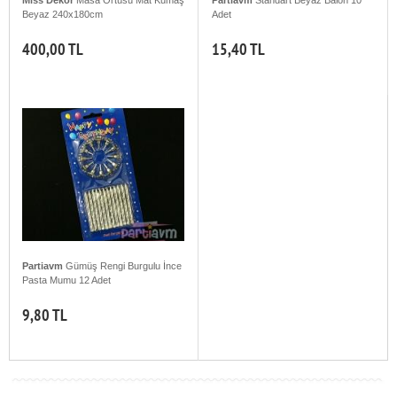
Beyaz 240x180cm
Adet
400,00 TL
15,40 TL
Partiavm
Gümüş Rengi Burgulu İnce
Pasta Mumu 12 Adet
9,80 TL