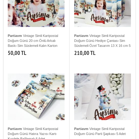
Partiavm
Vintage Simli Kartpostal
Partiavm
Vintage Simli Kartpostal
Doğum Günü 20 cm Önlü Arkalı
Doğum Günü Hediye Çantası Sim
Baskı Sim Süslemeli Kalın Karton
Süslemeli Özel Tasarım 13 X 16 cm 5
Misinalı Asma Süs
Adet
50,00 TL
210,00 TL
Partiavm
Vintage Simli Kartpostal
Partiavm
Vintage Simli Kartpostal
Doğum Günü Hatıra Yazısı Kartı
Doğum Günü Parti Şapkası 5 Adet
Kurdele Bağlamalı 6 Adet