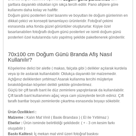
şartlara dayanıklı oldukları için sıkça tercih edilir. Pano afişlere göre
kullanımı daha kolay ve hafiftir.
Doğum günü posterleri özel tasarımı ve boyutları ile doğum günlerinin en
dikkat çekici ve konsepti tamamlayıcı ürünleridir. Fotoğraf çekimi
esnasında arka fonda güzel görüntüler oluştururlar. Kişiye özel
tasarlanabilen fotoğraflı doğum günü posterleri ve isimli doğum günü
posterleri özel kutularında rulo yapılmış şekilde paketlenerek gönderilir.
70x100 cm Doğum Günü Branda Afiş Nasıl
Kullanılır?
Köşelerine delici bir aletle ( makas, falçata gibi ) delikler açılarak kurdela
veya ip ile asılarak kullanılabilir. Oldukça dayanıklı bir malzemedir.
Açtığınız deliklerden yırtılmaz! Asarak kullanma tercihi müşteriye
bırakıldığından köşeleri delikli şekilde gönderilmez.
Güçlü bir çift taraflı bant ile düz zeminlere yapıştırılarak da kullanılabilir.
Çift taraflı bant kullanımını ağaç veya cam yüzeylerde tercih ediniz. Çift
taraflı bantlar boyalı zeminlerde çıkartma esnasında boyayı sökebilir.
Ürün Özellikleri :
Malzeme :
Kalın Mat Vinil ( Baskı Brandası ) ( El ile Yırtılmaz )
Ebatlar :
Ürün isminde belirtildiği şekildedir. ( + - 3 cm kesim farkı
oluşabilir )
Baskı Kalitesi:
İç mekan mat vinil üzeri fotoğraf baskısı