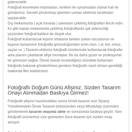
giderecektir.
Fotoğrafı kesmeden kırpmadan, renkleri ile oynamadan orjinal hali ile
gönderiniz. Gerekli photoshop işlemleri uzman ekibimiz tarafından
yapılacaktır.
Dış mekanlarda ( açık havada ) yakından çekilmiş fotoğrafları tercih edin.
Ev gibi kapalı mekanlarda çekilmiş fotoğraflarda ışık yetersizliği
yüzünden fotoğraf kalitesi de düşük olur.
Fotoğrafı kullanılacak kişinin ortalama belden yukarı vücudunun ve
başının tamamının fotoğrafta göründüğünden emin olun. ( el, kol, omuz,
saçlar vs. ) Tasarım ekibimiz fotoğraflı ürünlerinde kullanılacak fotoğrafın
arka planını çıkartarak afişe montajlar. Bu da daha güzel ve profesyonel
bir görünüm sağlar. Örnek olarak incelediğiniz üründeki kullanılan
fotoğrafa bakarak gönderilmesi gereken fotoğrafın nasıl olması gerektiği
hakkında fikir alabilirsiniz.
Fotoğraflı Doğum Günü Afişiniz, Sizden Tasarım
Onayı Alınmadan Baskıya Girmez!
Fotoğraflı afişiniz hazılandıktan sonra örnek tasarım size Sipariş
Yönetimindeki Örnek Tasarım bölümünden veya WhatsApp üzerinden
gönderilerek
tasarım onayınız alınır
ve sonrasında baskıya geçilir. Yani
fotoğraflı ürünleriniz size gelmeden önce tasarım için sizden onay
alınıyor.