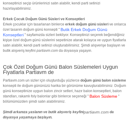
konseptinizi seçip ürünlerinizi satın alabilir, kendi parti setinizi
hazırlayabilirsiniz.
Erkek Çocuk Doğum Günü Süsleri ve Konseptleri
Erkek çocuklar için tasarlanan binlerce
erkek doğum günü süsleri
ve onlarca
Butik Erkek Doğum Günü
özel tasarım doğum günü konsepti "
Konseptleri
" sayfamızda sizleri bekliyor. Konseptinizi seçerek beğendiğiniz
kişiye özel doğum günü süslerini sepetinize atarak kolayca ve uygun fiyatlarla
satın alabilir, kendi parti setinizi oluşturabilirsiniz. Şimdi alışverişe başlayın ve
butik alışveriş keyfini
partiavm.com
da doyasıya yaşayın.
Çok Özel Doğum Günü Balon Süslemeleri Uygun
Fiyatlarla Partiavm de
Partiavm.com un sizler için oluşturduğu yüzlerce
doğum günü balon süsleme
konsepti ile doğum gününüzü harika bir görünüme kavuşturabilirsiniz. Doğum
günü konseptinize uygun balon zincir setleri, hazır balon konseptleri, balon
Balon Süsleme
standları, rakamlı foly balonlar gibi binlerce seçeneği "
"
bölümümüzden şimdi satın alabilirsiniz.
partiavm.com
Şimdi arkanıza yaslanın ve butik alışveriş keyfini
da
doyasıya yaşamaya başlayın.