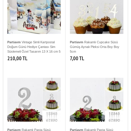
Partiavm
Vintage Simli Kartpostal
Partiavm
Rakamlı Cupcake Süsü
Doğum Günü Hediye Çantası Sim
Gümüş Aynalı Pleksi Orta Boy Boy
Süslemeli Özel Tasarım 13 X 16 cm 5
5cm
Adet
210,00 TL
7,00 TL
Partiavm
Rakamlı Pasta Süsü
Partiavm
Rakamlı Pasta Süsü