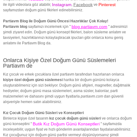
Instagram
Facebook
Pinterest
ile ilgili videolara göz atabilir,
,
ve
sayfamızdan doğum günü fikirleri edinebilirsiniz.
Partiavm Blog ile Doğum Günü Öncesi Hazırlıklar Çok Kolay!
blog.partiavm.com
Partiavm blog
sayfamızı incelemek için "
" adresimizi
şimdi ziyaret edin. Doğum günü konsept fikirleri, balon süsleme anlatım ve
tavsiyeleri, hazırlıklarınızı kolaylaştıracak ipucları gibi onlarca konu geniş
anlatımı ile Partiavm Blog da.
Onlarca Kişiye Özel Doğum Günü Süslemeleri
Partiavm de
Kız çocuk ve erkek çocuklara özel partiavm tarafından hazırlanan onlarca
kişiye özel doğum günü süslemesi
harika bir doğum gününü kolayca
oluşturabilmeniz için sizi bekliyor. Doğum günü afişleri, magnetler, dağıtmalık
hediyeler, doğum günü masa süslemeleri, asma süsler, balonlar, parti
malzemeleri ve dahasını şimdi uygun fiyatlarla
partiavm.com
dan güvenli
alışverişle hemen satın alabilirsiniz.
Kız Çocuk Doğum Günü Süsleri ve Konseptleri
Binlerce kişiye özel tasarım
kız çocuk doğum günü süsleri
ve onlarca doğum
Butik Kız Doğum Günü Konseptleri
günü konseptini "
" sayfamızda
inceleyebilir, uygun fiyat ve hızlı gönderim avantajlarından faydalanabilirsiniz.
Kız çocuğunuz için doğum günü partisi vermeyi düşünüyorsanız şimdi