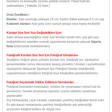
hazırlanır ve konseptle uyumlu şekilde süslenir. Paket halinde
satılmaktadır. ( Pakette 10 Adet )
Ürün Özellikleri :
Ebatlar:
Sap uzunluğu yaklaşık 18 cm, Karton Etiket yaklaşık 6.5 cm çap
Kullanım alanları:
Katı gıda üzeri sunum amaçlı veya hatıra hediyelik
Kürdan Süs Seti Yazı Değişiklikleri İçin:
Satın almayı planladığınız isme özel kürdan süsde isim, yaş gibi yazı
değişikliklerini sepetten sonraki aşamalarda karşınıza çıkacak
Sipariş
Notu
bölümünde belirtebilirsiniz.
Fotoğraflı Kürdan Süs Seti İçin Fotoğraf Gönderme
Seçtiğiniz doğum günü çubuklu kürdan süs fotoğraflı ise, siparişinizi
tamamladıktan sonra sitemizdeki sipariş yönetimi ( Asistan ) panelinizden
siparişinize tıklayarak Siparişim İçin Fotoğraf Gönder başlığından
uygulanmasını istediğiniz fotoğraf veya fotoğrafları gönderebilirsiniz.
Fotoğraf Seçiminde Dikkat Edilmesi Gerekenler
Fotoğrafı kesmeden kırpmadan, renkleri ile oynamadan orjinal hali ile
gönderiniz. Gerekli photoshop işlemleri uzamn ekibimiz tarafından
yapılacaktır.
Dış mekanlarda ( açık havada ) yakından çekilmiş fotoğrafları tercih edin.
Ev gibi kapalı mekanlarda çekilmiş fotoğraflarda ışık yetersizliği
yüzünden fotoğraf kalitesi de düşük olur.