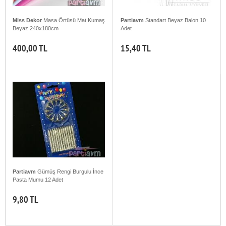
Miss Dekor
Masa Örtüsü Mat Kumaş
Partiavm
Standart Beyaz Balon 10
Beyaz 240x180cm
Adet
400,00 TL
15,40 TL
Partiavm
Gümüş Rengi Burgulu İnce
Pasta Mumu 12 Adet
9,80 TL