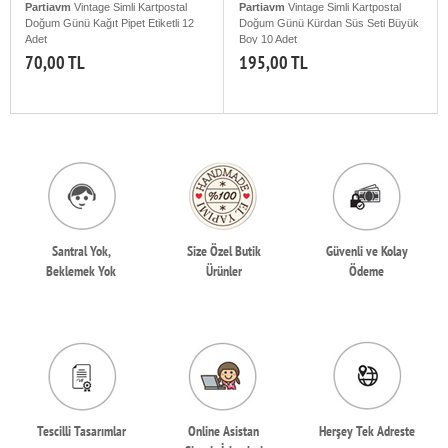
Partiavm
Vintage Simli Kartpostal
Partiavm
Vintage Simli Kartpostal
Doğum Günü Kağıt Pipet Etiketli 12
Doğum Günü Kürdan Süs Seti Büyük
Adet
Boy 10 Adet
70,00 TL
195,00 TL
Santral Yok,
Size Özel Butik
Güvenli ve Kolay
Beklemek Yok
Ürünler
Ödeme
Tescilli Tasarımlar
Online Asistan
Herşey Tek Adreste