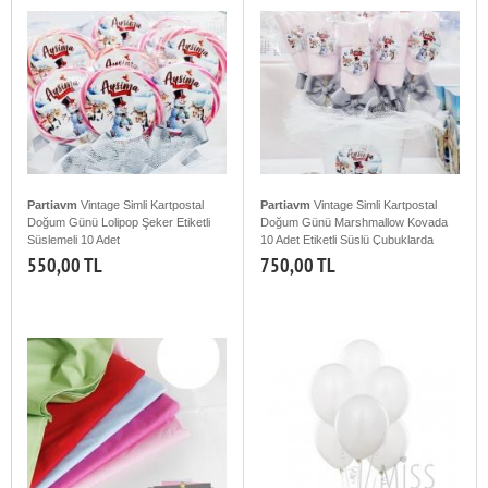
Partiavm
Vintage Simli Kartpostal
Partiavm
Vintage Simli Kartpostal
Doğum Günü Lolipop Şeker Etiketli
Doğum Günü Marshmallow Kovada
Süslemeli 10 Adet
10 Adet Etiketli Süslü Çubuklarda
550,00 TL
750,00 TL