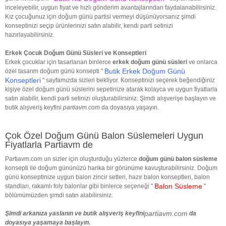
inceleyebilir, uygun fiyat ve hızlı gönderim avantajlarından faydalanabilirsiniz.
Kız çocuğunuz için doğum günü partisi vermeyi düşünüyorsanız şimdi
konseptinizi seçip ürünlerinizi satın alabilir, kendi parti setinizi
hazırlayabilirsiniz.
Erkek Çocuk Doğum Günü Süsleri ve Konseptleri
Erkek çocuklar için tasarlanan binlerce
erkek doğum günü süsleri
ve onlarca
Butik Erkek Doğum Günü
özel tasarım doğum günü konsepti "
Konseptleri
" sayfamızda sizleri bekliyor. Konseptinizi seçerek beğendiğiniz
kişiye özel doğum günü süslerini sepetinize atarak kolayca ve uygun fiyatlarla
satın alabilir, kendi parti setinizi oluşturabilirsiniz. Şimdi alışverişe başlayın ve
butik alışveriş keyfini
partiavm.com
da doyasıya yaşayın.
Çok Özel Doğum Günü Balon Süslemeleri Uygun
Fiyatlarla Partiavm de
Partiavm.com un sizler için oluşturduğu yüzlerce
doğum günü balon süsleme
konsepti ile doğum gününüzü harika bir görünüme kavuşturabilirsiniz. Doğum
günü konseptinize uygun balon zincir setleri, hazır balon konseptleri, balon
Balon Süsleme
standları, rakamlı foly balonlar gibi binlerce seçeneği "
"
bölümümüzden şimdi satın alabilirsiniz.
partiavm.com
Şimdi arkanıza yaslanın ve butik alışveriş keyfini
da
doyasıya yaşamaya başlayın.