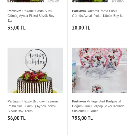
Partiavm
Rakamlı Pasta Süsü
Partiavm
Rakamlı Pasta Süsü
Gümüş Aynalı Pleksi Büyük Boy
Gümüş Aynalı Pleksi Küçük Boy 8cm
11cm
35,00 TL
28,00 TL
Partiavm
Happy Birthday Tasarım
Partiavm
Vintage Simli Kartpostal
Pasta Süsü Gümüş Aynalı Pleksi
Doğum Günü Lolipop Şeker Kovada
Büyük Boy 12cm
Süslemeli 10 Adet
56,00 TL
795,00 TL