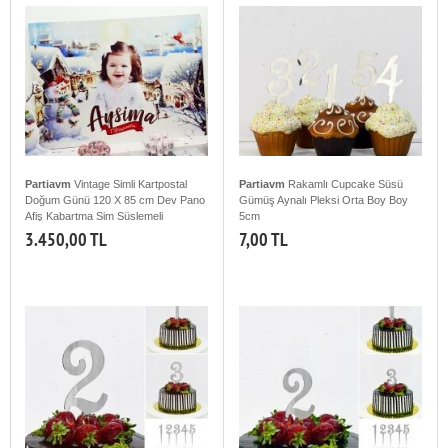
Partiavm
Vintage Simli Kartpostal
Partiavm
Rakamlı Cupcake Süsü
Doğum Günü 120 X 85 cm Dev Pano
Gümüş Aynalı Pleksi Orta Boy Boy
Afiş Kabartma Sim Süslemeli
5cm
3.450,00 TL
7,00 TL