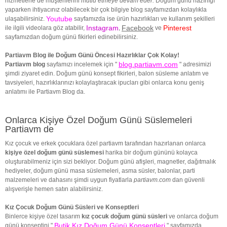
hizmetlerle de müşterilerini
mutlu etmeye devam eder.
Doğum günü hazırlığı
yaparken ihtiyacınız olabilecek bir çok bilgiye blog sayfamızdan kolaylıkla
Youtube
ulaşabilirsiniz.
sayfamızda ise ürün hazırlıkları ve kullanım şekilleri
Instagram
Facebook
Pinterest
ile ilgili videolara göz atabilir,
,
ve
sayfamızdan doğum günü fikirleri edinebilirsiniz.
Partiavm Blog ile Doğum Günü Öncesi Hazırlıklar Çok Kolay!
blog.partiavm.com
Partiavm blog
sayfamızı incelemek için "
" adresimizi
şimdi ziyaret edin. Doğum günü konsept fikirleri, balon süsleme anlatım ve
tavsiyeleri, hazırlıklarınızı kolaylaştıracak ipucları gibi onlarca konu geniş
anlatımı ile Partiavm Blog da.
Onlarca Kişiye Özel Doğum Günü Süslemeleri
Partiavm de
Kız çocuk ve erkek çocuklara özel partiavm tarafından hazırlanan onlarca
kişiye özel doğum günü süslemesi
harika bir doğum gününü kolayca
oluşturabilmeniz için sizi bekliyor. Doğum günü afişleri, magnetler, dağıtmalık
hediyeler, doğum günü masa süslemeleri, asma süsler, balonlar, parti
malzemeleri ve dahasını şimdi uygun fiyatlarla
partiavm.com
dan güvenli
alışverişle hemen satın alabilirsiniz.
Kız Çocuk Doğum Günü Süsleri ve Konseptleri
Binlerce kişiye özel tasarım
kız çocuk doğum günü süsleri
ve onlarca doğum
Butik Kız Doğum Günü Konseptleri
günü konseptini "
" sayfamızda