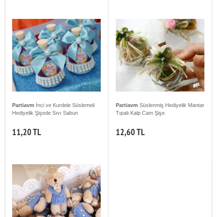
Partiavm
İnci ve Kurdele Süslemeli
Partiavm
Süslenmiş Hediyelik Mantar
Hediyelik Şişede Sıvı Sabun
Tıpalı Kalp Cam Şişe
11,20 TL
12,60 TL