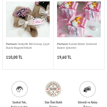
Partiavm
Hediyelik Mini Kumaş Çiçek
Partiavm
Kutuda Bebek Süslemeli
Buketi Magnetli Etiketli
Badem Şekerleri
110,00 TL
19,60 TL
Santral Yok,
Size Özel Butik
Güvenli ve Kolay
Beklemek Yok
Ürünler
Ödeme