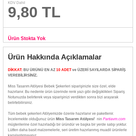
KDV Dahil
9,80 TL
Ürün Stokta Yok
Ürün Hakkında Açıklamalar
DİKKAT:
BU ÜRÜNÜ EN AZ
10 ADET
ve ÜZERİ SAYILARDA SİPARİŞ
VEREBİLİRSİNİZ.
Miss Tasarım Atölyesi Bebek Şekerleri siparişinizle size özel, elde
hazırlanır. Bu nedenle ürün üzerinde renk yazı gibi değişiklikleri Sipariş
Notunuzda belirterek veya siparişinizi verdikten sonra bizi arayarak
belirtebilirsiniz.
Tüm bebek şekerleri Atölyemizde özenle hazırlanır ve paketlenir.
İncelemekte olduğunuz ürün
Miss Tasarım Atölyesi'
nin
Partiavm.com
müşterilerine özel hazırladığı bir üründür ve başka bir yerde satışı yoktur.
Lütfen daha basit malzemelerle, seri üretim hazırlanmış muadil ürünlerle
karşılaştırmayınız.