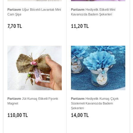
Partiavm
Uğur Böcekli Lavantalı Mini
Partiavm
Hediyelik Etiketli Mini
Cam Şişe
Kavanozda Badem Şekerleri
7,70 TL
11,20 TL
Partiavm
Jüt Kumaş Etiketli Fiyonk
Partiavm
Hediyelik Kumaş Çiçek
Magnet
Süslemeli Kavanozda Badem
Şekerleri
110,00 TL
14,00 TL