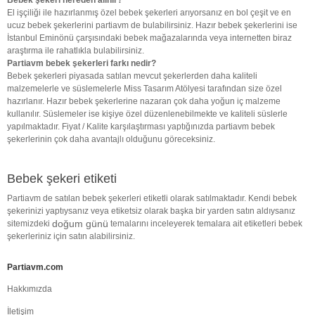
El işçiliği ile hazırlanmış özel bebek şekerleri arıyorsanız en bol çeşit ve en
ucuz bebek şekerlerini partiavm de bulabilirsiniz. Hazır bebek şekerlerini ise
İstanbul Eminönü çarşısındaki bebek mağazalarında veya internetten biraz
araştırma ile rahatlıkla bulabilirsiniz.
Partiavm bebek şekerleri farkı nedir?
Bebek şekerleri piyasada satılan mevcut şekerlerden daha kaliteli
malzemelerle ve süslemelerle Miss Tasarım Atölyesi tarafından size özel
hazırlanır. Hazır bebek şekerlerine nazaran çok daha yoğun iç malzeme
kullanılır. Süslemeler ise kişiye özel düzenlenebilmekte ve kaliteli süslerle
yapılmaktadır. Fiyat / Kalite karşılaştırması yaptığınızda partiavm bebek
şekerlerinin çok daha avantajlı olduğunu göreceksiniz.
Bebek şekeri etiketi
Partiavm de satılan bebek şekerleri etiketli olarak satılmaktadır. Kendi bebek
şekerinizi yaptıysanız veya etiketsiz olarak başka bir yarden satın aldıysanız
doğum günü
sitemizdeki
temalarını inceleyerek temalara ait etiketleri bebek
şekerleriniz için satın alabilirsiniz.
Partiavm.com
Hakkımızda
İletişim