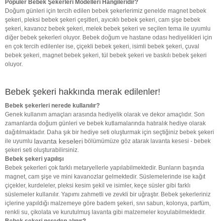
Popüler Bebek Şekerleri Modelleri Hangileridir?
Doğum günleri için tercih edilen bebek şekerlerimiz genelde magnet bebek
şekeri, pleksi bebek şekeri çeşitleri, ayıcıklı bebek şekeri, cam şişe bebek
şekeri, kavanoz bebek şekeri, melek bebek şekeri ve seçilen tema ile uyumlu
diğer bebek şekerleri oluyor. Bebek doğum ve hastane odası hediyelikleri için
en çok tercih edilenler ise, çiçekli bebek şekeri, isimli bebek şekeri, çuval
bebek şekeri, magnet bebek şekeri, tül bebek şekeri ve baskılı bebek şekeri
oluyor.
Bebek şekeri hakkında merak edilenler!
Bebek şekerleri nerede kullanılır?
Genek kullanım amaçları arasında hediyelik olarak ve dekor amaçlıdır. Son
zamanlarda doğum günleri ve bebek kutlamalarında hatıralık hediye olarak
dağıtılmaktadır. Daha şık bir hediye seti oluşturmak için seçtiğiniz bebek şekeri
lavanta keseleri
ile uyumlu
bölümümüze göz atarak lavanta kesesi - bebek
şekeri seti oluşturabilirsiniz.
Bebek şekeri yapılışı
Bebek şekerleri çok farklı metaryellerle yapılabilmektedir. Bunların başında
magnet, cam şişe ve mini kavanozlar gelmektedir. Süslemelerinde ise kağıt
çiçekler, kurdeleler, pleksi kesim şekil ve isimler, keçe süsler gibi farklı
süslemeler kullanılır. Yapımı zahmetli ve zevkli bir uğraştır. Bebek şekerleriniz
içlerine yapıldığı malzemeye göre badem şekeri, sıvı sabun, kolonya, parfüm,
renkli su, çikolata ve kurutulmuş lavanta gibi malzemeler koyulabilmektedir.
Bebek şekeri nereden alınır?