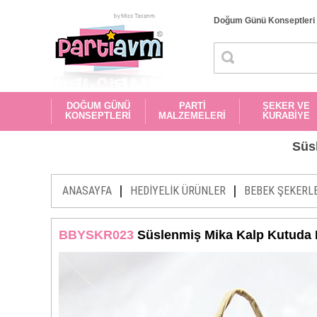
Doğum Günü Konseptleri
DOĞUM GÜNÜ
PARTİ
ŞEKER VE
KONSEPTLERİ
MALZEMELERİ
KURABİYE
Süs
|
|
ANASAYFA
HEDİYELİK ÜRÜNLER
BEBEK ŞEKERL
BBYSKR023
Süslenmiş Mika Kalp Kutuda 