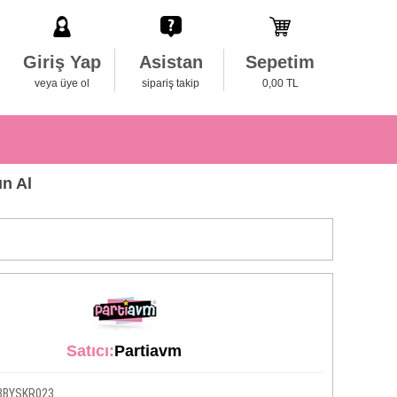
Giriş Yap
Asistan
Sepetim
veya üye ol
sipariş takip
0,00 TL
n Al
Satıcı:
Partiavm
BBYSKR023