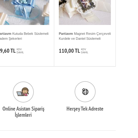
artiavm
Kutuda Bebek Süslemeli
Partiavm
Magnet Resim Çerçeveli
adem Şekerleri
Kurdele ve Dantel Süslemeli
9,60 TL
110,00 TL
KDV
KDV
DAHİL
DAHİL
Online Asistan Sipariş
Herşey Tek Adreste
İşlemleri