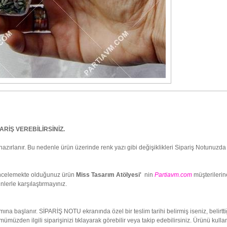
ARİŞ VEREBİLİRSİNİZ.
hazırlanır. Bu nedenle ürün üzerinde renk yazı gibi değişiklikleri Sipariş Notunuzda 
 İncelemekte olduğunuz ürün
Miss Tasarım Atölyesi'
nin
Partiavm.com
müşterilerine
lerle karşılaştırmayınız.
pımına başlanır. SİPARİŞ NOTU ekranında özel bir teslim tarihi belirmiş iseniz, belir
ölümümüzden ilgili siparişinizi tıklayarak görebilir veya takip edebilirsiniz. Ürünü