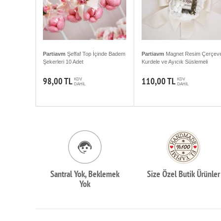
Partiavm
Şeffaf Top İçinde Badem
Partiavm
Magnet Resim Çerçeve
Şekerleri 10 Adet
Kurdele ve Ayıcık Süslemeli
98,00 TL
110,00 TL
KDV
KDV
DAHİL
DAHİL
Santral Yok, Beklemek
Size Özel Butik Ürünler
Yok