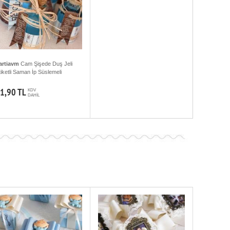
artiavm
Cam Şişede Duş Jeli
tiketli Saman İp Süslemeli
1,90 TL
KDV
DAHİL