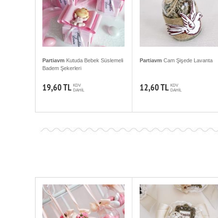
Partiavm
Kutuda Bebek Süslemeli
Partiavm
Cam Şişede Lavanta
Badem Şekerleri
19,60 TL
12,60 TL
KDV
KDV
DAHİL
DAHİL