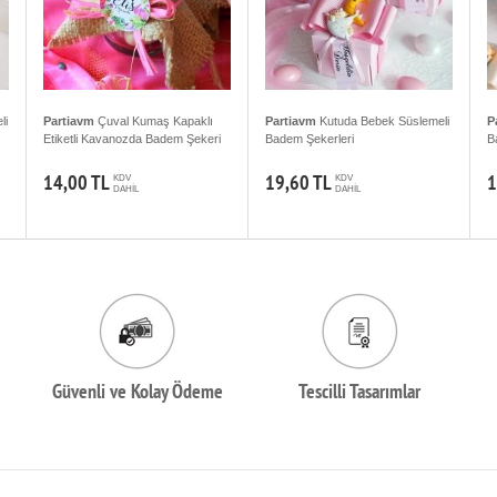
li
Partiavm
Çuval Kumaş Kapaklı
Partiavm
Kutuda Bebek Süslemeli
P
Etiketli Kavanozda Badem Şekeri
Badem Şekerleri
B
14,00 TL
19,60 TL
1
KDV
KDV
DAHİL
DAHİL
Güvenli ve Kolay Ödeme
Tescilli Tasarımlar