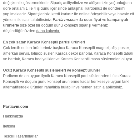
değişkenlik göstermektedir. Sipariş aciliyetinize ve atölyemizin yoğunluğuna
göre ortalam 1 ile 4 iş günü içerisinde anlaşmalı kargomuz ile gönderimi
yapılmaktadır. Siparişlerinizi kredi kartınız ile online ödeyebilir veya havale eft
yöntemi ile satın alabilirsiniz.
Partiavm.com
da
ucuz fiyat
ve
kampanyalı
ürünlerle
size özel bir doğum günü konsepti siparişi vermeniz
düşündüğünüzden
daha kolaydır.
En çok satan Karaca Konseptli partisi ürünleri
Çok tercih edilen ürünlerimiz başlıca Karaca Konseptli magnet, afiş, poster,
amerkan servis, lolipop süsler, Karaca dekor panolar, Karaca Konseptli tabak
ve bardak, Karaca hediyelikler ve Karaca Konseptli masa süslemeleri oluyor.
Ucuz Karaca Konseptli süslemeleri ve konsept ürünler
Partiavm de en uygun fiyatlı Karaca Konseptli parti süslerinden Lüks Karaca
Konseptli ve doğum günü konsept ürünlerine kadar her keseye uygun farklı
alternatiflerdeki ürünleri rahatlıkla bulabilir ve hemen satın alabilirsiniz.
Partiavm.com
Hakkımızda
İletişim
Tescilli Tasarımlarlar