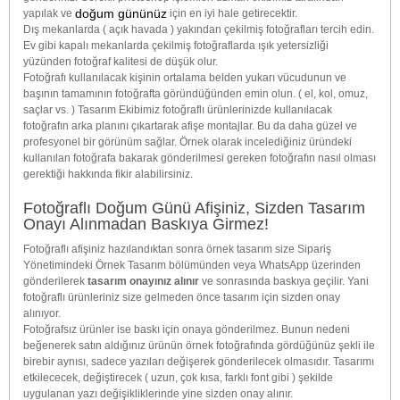
doğum gününüz
yapılak ve
için en iyi hale getirecektir.
Dış mekanlarda ( açık havada ) yakından çekilmiş fotoğrafları tercih edin.
Ev gibi kapalı mekanlarda çekilmiş fotoğraflarda ışık yetersizliği
yüzünden fotoğraf kalitesi de düşük olur.
Fotoğrafı kullanılacak kişinin ortalama belden yukarı vücudunun ve
başının tamamının fotoğrafta göründüğünden emin olun. ( el, kol, omuz,
saçlar vs. ) Tasarım Ekibimiz fotoğraflı ürünlerinizde kullanılacak
fotoğrafın arka planını çıkartarak afişe montajlar. Bu da daha güzel ve
profesyonel bir görünüm sağlar. Örnek olarak incelediğiniz üründeki
kullanılan fotoğrafa bakarak gönderilmesi gereken fotoğrafın nasıl olması
gerektiği hakkında fikir alabilirsiniz.
Fotoğraflı Doğum Günü Afişiniz, Sizden Tasarım
Onayı Alınmadan Baskıya Girmez!
Fotoğraflı afişiniz hazılandıktan sonra örnek tasarım size Sipariş
Yönetimindeki Örnek Tasarım bölümünden veya WhatsApp üzerinden
gönderilerek
tasarım onayınız alınır
ve sonrasında baskıya geçilir. Yani
fotoğraflı ürünleriniz size gelmeden önce tasarım için sizden onay
alınıyor.
Fotoğrafsız ürünler ise baskı için onaya gönderilmez. Bunun nedeni
beğenerek satın aldığınız ürünün örnek fotoğrafında gördüğünüz şekli ile
birebir aynısı, sadece yazıları değişerek gönderilecek olmasıdır. Tasarımı
etkilececek, değiştirecek ( uzun, çok kısa, farklı font gibi ) şekilde
uygulanan yazı değişikliklerinde yine sizden onay alınır.