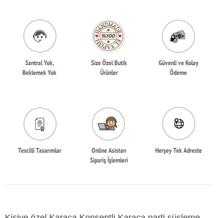
Santral Yok,
Size Özel Butik
Güvenli ve Kolay
Beklemek Yok
Ürünler
Ödeme
Tescilli Tasarımlar
Online Asistan
Herşey Tek Adreste
Sipariş İşlemleri
Kişiye özel Karaca Konseptli Karaca parti süsleme