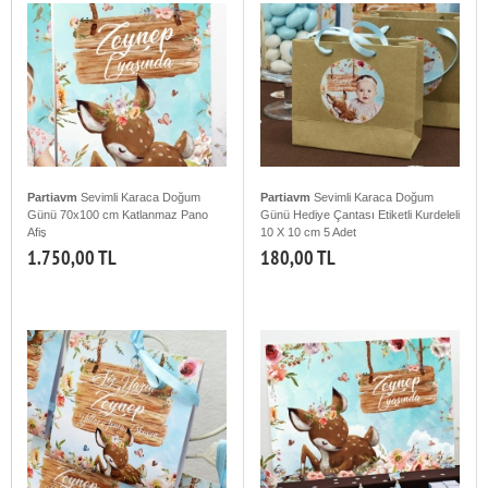
Partiavm
Sevimli Karaca Doğum
Partiavm
Sevimli Karaca Doğum
Günü 70x100 cm Katlanmaz Pano
Günü Hediye Çantası Etiketli Kurdeleli
Afiş
10 X 10 cm 5 Adet
1.750,00 TL
180,00 TL