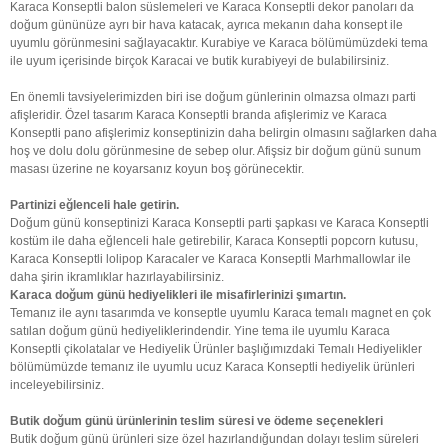
Karaca Konseptli balon süslemeleri ve Karaca Konseptli dekor panoları da
doğum gününüze ayrı bir hava katacak, ayrıca mekanın daha konsept ile
uyumlu görünmesini sağlayacaktır. Kurabiye ve Karaca bölümümüzdeki tema
ile uyum içerisinde birçok Karacai ve butik kurabiyeyi de bulabilirsiniz.
En önemli tavsiyelerimizden biri ise doğum günlerinin olmazsa olmazı parti
afişleridir. Özel tasarım Karaca Konseptli branda afişlerimiz ve Karaca
Konseptli pano afişlerimiz konseptinizin daha belirgin olmasını sağlarken daha
hoş ve dolu dolu görünmesine de sebep olur. Afişsiz bir doğum günü sunum
masası üzerine ne koyarsanız koyun boş görünecektir.
Partinizi eğlenceli hale getirin.
Doğum günü konseptinizi Karaca Konseptli parti şapkası ve Karaca Konseptli
kostüm ile daha eğlenceli hale getirebilir, Karaca Konseptli popcorn kutusu,
Karaca Konseptli lolipop Karacaler ve Karaca Konseptli Marhmallowlar ile
daha şirin ikramlıklar hazırlayabilirsiniz.
Karaca doğum günü hediyelikleri ile misafirlerinizi şımartın.
Temanız ile aynı tasarımda ve konseptle uyumlu Karaca temalı magnet en çok
satılan doğum günü hediyeliklerindendir. Yine tema ile uyumlu Karaca
Konseptli çikolatalar ve Hediyelik Ürünler başlığımızdaki Temalı Hediyelikler
bölümümüzde temanız ile uyumlu ucuz Karaca Konseptli hediyelik ürünleri
inceleyebilirsiniz.
Butik doğum günü ürünlerinin teslim süresi ve ödeme seçenekleri
Butik doğum günü ürünleri size özel hazırlandığundan dolayı teslim süreleri