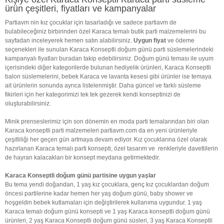
ürün çeşitleri, fiyatları ve kampanyalar
Partiavm nin kız çocuklar için tasarladığı ve sadece partiavm de
bulabileceğiniz birbirinden özel Karaca temalı butik parti malzemelerini bu
sayfadan inceleyerek hemen satın alabilirsiniz.
Uygun fiyat
ve ödeme
seçenekleri ile sunulan Karaca Konseptli doğum günü parti süslemelerindeki
kampanyalı fiyatları buradan takip edebilirsiniz. Doğum günü teması ile uyum
içerisindeki diğer kategorilerde bulunan hediyelik ürünleri, Karaca Konseptli
balon süslemelerini, bebek Karaca ve lavanta kesesi gibi ürünler ise temaya
ait ürünlerin sonunda ayrıca listelenmiştir. Daha güncel ve farklı süsleme
fikirleri için her kategorimizi tek tek gezerek kendi konseptinizi de
oluşturabilirsiniz.
Minik prenseslerimiz için son dönemin en moda parti temalarından biri olan
Karaca konseptli parti malzemeleri partiavm.com da en yeni ürünleriyle
çeşitliliği her geçen gün artmaya devam ediyor. Kız çocuklarına özel olarak
hazırlanan Karaca temalı parti konsepti, özel tasarım ve renkleriyle davetlilerin
de hayran kalacakları bir konsept meydana getirmektedir.
Karaca Konseptli doğum günü partisine uygun yaşlar
Bu tema yendi doğandan, 1 yaş kız çocuklara, genç kız çocuklardan doğum
öncesi partilerine kadar hemen her yaş doğum günü, baby shower ve
hoşgeldin bebek kutlamaları için değiştirilerek kullanıma uygundur. 1 yaş
Karaca temalı doğum günü konsepti ve 1 yaş Karaca konseptli doğum günü
ürünleri, 2 yaş Karaca Konseptli doğum günü süsleri, 3 yaş Karaca Konseptli