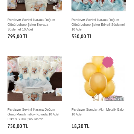
Partiavm
Sevimli Karaca Doğum
Partiavm
Sevimli Karaca Doğum
Günü Lolipop Şeker Kovada
Günü Lolipop Şeker Etiketli Süslemeli
Süslemeli 10 Adet
10 Adet
795,00 TL
550,00 TL
Partiavm
Sevimli Karaca Doğum
Partiavm
Standart Altın Metalik Balon
Günü Marshmallow Kovada 10 Adet
10 Adet
Etiketli Süslü Çubuklarda
750,00 TL
18,20 TL