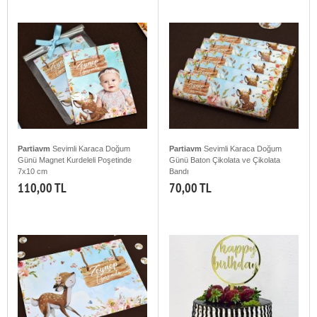
Partiavm
Sevimli Karaca Doğum
Partiavm
Sevimli Karaca Doğum
Günü Magnet Kurdeleli Poşetinde
Günü Baton Çikolata ve Çikolata
7x10 cm
Bandı
110,00 TL
70,00 TL