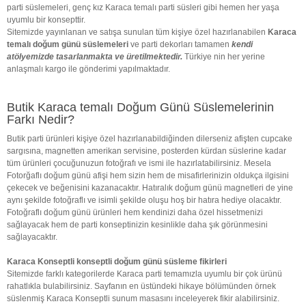
parti süslemeleri, genç kız Karaca temalı parti süsleri gibi hemen her yaşa
uyumlu bir konsepttir.
Sitemizde yayınlanan ve satışa sunulan tüm kişiye özel hazırlanabilen
Karaca
temalı doğum günü süslemeleri
ve parti dekorları tamamen
kendi
atölyemizde tasarlanmakta ve üretilmektedir.
Türkiye nin her yerine
anlaşmalı kargo ile gönderimi yapılmaktadır.
Butik Karaca temalı Doğum Günü Süslemelerinin
Farkı Nedir?
Butik parti ürünleri kişiye özel hazırlanabildiğinden dilerseniz afişten cupcake
sargısına, magnetten amerikan servisine, posterden kürdan süslerine kadar
tüm ürünleri çocuğunuzun fotoğrafı ve ismi ile hazırlatabilirsiniz. Mesela
Fotorğaflı doğum günü afişi hem sizin hem de misafirlerinizin oldukça ilgisini
çekecek ve beğenisini kazanacaktır. Hatıralık doğum günü magnetleri de yine
aynı şekilde fotoğraflı ve isimli şekilde oluşu hoş bir hatıra hediye olacaktır.
Fotoğraflı doğum günü ürünleri hem kendinizi daha özel hissetmenizi
sağlayacak hem de parti konseptinizin kesinlikle daha şık görünmesini
sağlayacaktır.
Karaca Konseptli konseptli doğum günü süsleme fikirleri
Sitemizde farklı kategorilerde Karaca parti temamızla uyumlu bir çok ürünü
rahatlıkla bulabilirsiniz. Sayfanın en üstündeki hikaye bölümünden örnek
süslenmiş Karaca Konseptli sunum masasını inceleyerek fikir alabilirsiniz.