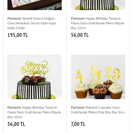
Partiavm
Sevimli Karaca Doğum
Partiavm
Happy Birthday Tasarım
Günü Amerikan Servis Kalın Kuşe
Pasta Süsü Gold Aynalı Pleksi Büyük
Kağıt 5 Adet
Boy 12cm
195,00 TL
56,00 TL
Partiavm
Happy Birthday Tasarım
Partiavm
Rakamlı Cupcake Süsü
Pasta Süsü Gold Aynalı Pleksi Büyük
Gold Aynalı Pleksi Orta Boy Boy 5cm
Boy 15cm
56,00 TL
7,00 TL