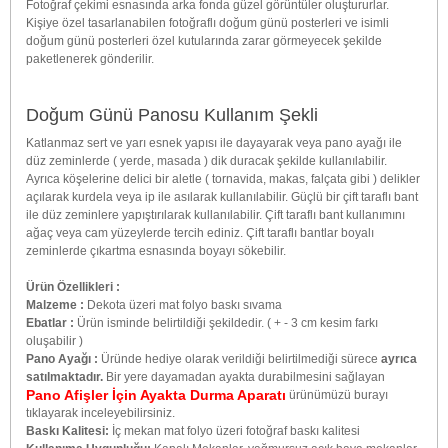
Fotoğraf çekimi esnasında arka fonda güzel görüntüler oluştururlar.
Kişiye özel tasarlanabilen fotoğraflı doğum günü posterleri ve isimli
doğum günü posterleri özel kutularında zarar görmeyecek şekilde
paketlenerek gönderilir.
Doğum Günü Panosu Kullanım Şekli
Katlanmaz sert ve yarı esnek yapısı ile dayayarak veya pano ayağı ile
düz zeminlerde ( yerde, masada ) dik duracak şekilde kullanılabilir.
Ayrıca köşelerine delici bir aletle ( tornavida, makas, falçata gibi ) delikler
açılarak kurdela veya ip ile asılarak kullanılabilir. Güçlü bir çift taraflı bant
ile düz zeminlere yapıştırılarak kullanılabilir. Çift taraflı bant kullanımını
ağaç veya cam yüzeylerde tercih ediniz. Çift taraflı bantlar boyalı
zeminlerde çıkartma esnasında boyayı sökebilir.
Ürün Özellikleri :
Malzeme :
Dekota üzeri mat folyo baskı sıvama
Ebatlar :
Ürün isminde belirtildiği şekildedir. ( + - 3 cm kesim farkı
oluşabilir )
Pano Ayağı :
Üründe hediye olarak verildiği belirtilmediği sürece
ayrıca
satılmaktadır.
Bir yere dayamadan ayakta durabilmesini sağlayan
Pano Afişler İçin Ayakta Durma Aparatı
ürünümüzü burayı
tıklayarak inceleyebilirsiniz.
Baskı Kalitesi:
İç mekan mat folyo üzeri fotoğraf baskı kalitesi