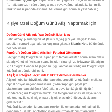
Kullanıma Uygunluğu:
Kapalı Mekanlar, yağmursuz açık hava mekanlar.
( 1 haftadan uzun süre güneş altında veya yağmur altında kullanımı ile
renk solması, panoda esneme, bel verme gibi sorunlar yaşanabilir. )
Kişiye Özel Doğum Günü Afişi Yaptırmak İçin
Doğum Günü Afişinde Yazı Değişiklikleri İçin:
Satın almayı planladığınız afişteki isim, yaş gibi yazı değişikliklerini
sepetten sonraki aşamalarda karşınıza çıkacak
Sipariş Notu
bölümünde
belirtebilirsiniz.
Fotoğraflı Doğum Günü Afişi İçin Fotoğraf Gönderme
Seçtiğiniz afiş fotoğraflı ise, siparişinizi tamamladıktan sonra sitemizdeki
sipariş yönetimi ( Asistan ) panelinizden siparişinize tıklayarak Siparişim
İçin Fotoğraf Gönder başlığından uygulanmasını istediğiniz fotoğraf veya
fotoğrafları gönderebilirsiniz.
Afiş İçin Fotoğraf Seçiminde Dikkat Edilmesi Gerekenler
Afişlerin ebatları büyük olduğundan göndereceğiniz fotoğrafın mutlaka
orjinal dosyasını göndermelisiniz. ( WhatsApp gibi paylaşım
platformlarından aldığınız fotoğrafların boyutları küçültülmüştür. )
Göndereceğiniz fotoğrafın mümkünse fotoğraf makinesi ile veya kendi
telefonunuz ile çekilmiş olması afişteki olası görüntü bozukluklarını
giderecektir.
Fotoğrafı kesmeden kırpmadan, renkleri ile oynamadan orjinal hali ile
gönderiniz. Gerekli photoshop işlemleri uzman ekibimiz tarafından