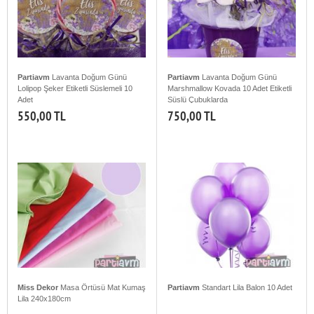
Partiavm
Lavanta Doğum Günü
Partiavm
Lavanta Doğum Günü
Lolipop Şeker Etiketli Süslemeli 10
Marshmallow Kovada 10 Adet Etiketli
Adet
Süslü Çubuklarda
550,00 TL
750,00 TL
Miss Dekor
Masa Örtüsü Mat Kumaş
Partiavm
Standart Lila Balon 10 Adet
Lila 240x180cm