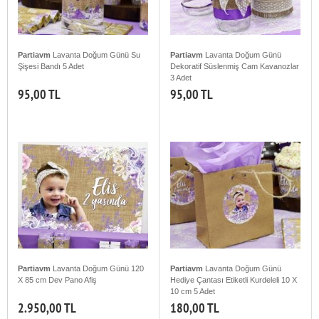
Partiavm
Lavanta Doğum Günü Su
Partiavm
Lavanta Doğum Günü
Şişesi Bandı 5 Adet
Dekoratif Süslenmiş Cam Kavanozlar
3 Adet
95,00 TL
95,00 TL
Partiavm
Lavanta Doğum Günü 120
Partiavm
Lavanta Doğum Günü
X 85 cm Dev Pano Afiş
Hediye Çantası Etiketli Kurdeleli 10 X
10 cm 5 Adet
2.950,00 TL
180,00 TL