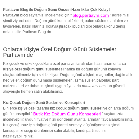
Partiavm Blog ile Doğum Günü Öncesi Hazırlıklar Çok Kolay!
blog.partiavm.com
Partiavm blog
sayfamızı incelemek için "
" adresimizi
şimdi ziyaret edin. Doğum günü konsept fikirleri, balon süsleme anlatım ve
tavsiyeleri, hazırlıklarınızı kolaylaştıracak ipucları gibi onlarca konu geniş
anlatımı ile Partiavm Blog da.
Onlarca Kişiye Özel Doğum Günü Süslemeleri
Partiavm de
Kız çocuk ve erkek çocuklara özel partiavm tarafından hazırlanan onlarca
kişiye özel doğum günü süslemesi
harika bir doğum gününü kolayca
oluşturabilmeniz için sizi bekliyor. Doğum günü afişleri, magnetler, dağıtmalık
hediyeler, doğum günü masa süslemeleri, asma süsler, balonlar, parti
malzemeleri ve dahasını şimdi uygun fiyatlarla
partiavm.com
dan güvenli
alışverişle hemen satın alabilirsiniz.
Kız Çocuk Doğum Günü Süsleri ve Konseptleri
Binlerce kişiye özel tasarım
kız çocuk doğum günü süsleri
ve onlarca doğum
Butik Kız Doğum Günü Konseptleri
günü konseptini "
" sayfamızda
inceleyebilir, uygun fiyat ve hızlı gönderim avantajlarından faydalanabilirsiniz.
Kız çocuğunuz için doğum günü partisi vermeyi düşünüyorsanız şimdi
konseptinizi seçip ürünlerinizi satın alabilir, kendi parti setinizi
hazırlayabilirsiniz.