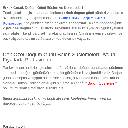
Erkek Çocuk Doğum Günü Süsleri ve Konseptleri
Erkek çocuklar için tasarlanan binlerce
erkek doğum günü süsleri
ve onlarca
Butik Erkek Doğum Günü
özel tasarım doğum günü konsepti "
Konseptleri
" sayfamızda sizleri bekliyor. Konseptinizi seçerek beğendiğiniz
kişiye özel doğum günü süslerini sepetinize atarak kolayca ve uygun fiyatlarla
satın alabilir, kendi parti setinizi oluşturabilirsiniz. Şimdi alışverişe başlayın ve
butik alışveriş keyfini
partiavm.com
da doyasıya yaşayın.
Çok Özel Doğum Günü Balon Süslemeleri Uygun
Fiyatlarla Partiavm de
Partiavm.com un sizler için oluşturduğu yüzlerce
doğum günü balon süsleme
konsepti ile doğum gününüzü harika bir görünüme kavuşturabilirsiniz. Doğum
günü konseptinize uygun balon zincir setleri, hazır balon konseptleri, balon
Balon Süsleme
standları, rakamlı foly balonlar gibi binlerce seçeneği "
"
bölümümüzden şimdi satın alabilirsiniz.
partiavm.com
Şimdi arkanıza yaslanın ve butik alışveriş keyfini
da
doyasıya yaşamaya başlayın.
Partiavm.com