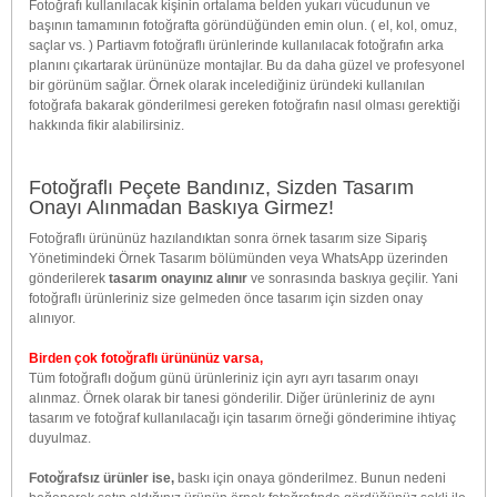
Fotoğrafı kullanılacak kişinin ortalama belden yukarı vücudunun ve
başının tamamının fotoğrafta göründüğünden emin olun. ( el, kol, omuz,
saçlar vs. ) Partiavm fotoğraflı ürünlerinde kullanılacak fotoğrafın arka
planını çıkartarak ürününüze montajlar. Bu da daha güzel ve profesyonel
bir görünüm sağlar. Örnek olarak incelediğiniz üründeki kullanılan
fotoğrafa bakarak gönderilmesi gereken fotoğrafın nasıl olması gerektiği
hakkında fikir alabilirsiniz.
Fotoğraflı Peçete Bandınız, Sizden Tasarım
Onayı Alınmadan Baskıya Girmez!
Fotoğraflı ürününüz hazılandıktan sonra örnek tasarım size Sipariş
Yönetimindeki Örnek Tasarım bölümünden veya WhatsApp üzerinden
gönderilerek
tasarım onayınız alınır
ve sonrasında baskıya geçilir. Yani
fotoğraflı ürünleriniz size gelmeden önce tasarım için sizden onay
alınıyor.
Birden çok fotoğraflı ürününüz varsa,
Tüm fotoğraflı doğum günü ürünleriniz için ayrı ayrı tasarım onayı
alınmaz. Örnek olarak bir tanesi gönderilir. Diğer ürünleriniz de aynı
tasarım ve fotoğraf kullanılacağı için tasarım örneği gönderimine ihtiyaç
duyulmaz.
Fotoğrafsız ürünler ise,
baskı için onaya gönderilmez. Bunun nedeni