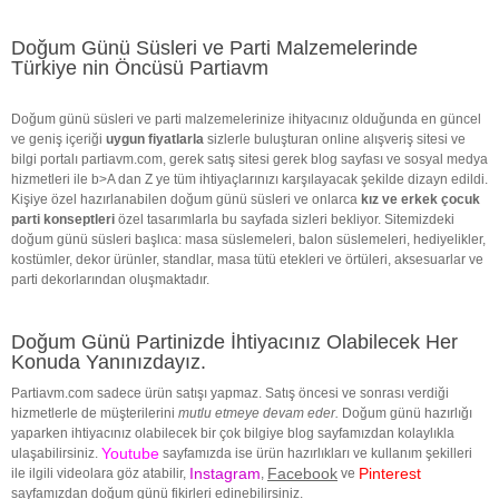
Doğum Günü Süsleri ve Parti Malzemelerinde
Türkiye nin Öncüsü Partiavm
Doğum günü süsleri ve parti malzemelerinize ihityacınız olduğunda en güncel
ve geniş içeriği
uygun fiyatlarla
sizlerle buluşturan online alışveriş sitesi ve
bilgi portalı partiavm.com, gerek satış sitesi gerek blog sayfası ve sosyal medya
hizmetleri ile b>A dan Z ye tüm ihtiyaçlarınızı karşılayacak şekilde dizayn edildi.
Kişiye özel hazırlanabilen doğum günü süsleri ve onlarca
kız ve erkek çocuk
parti konseptleri
özel tasarımlarla bu sayfada sizleri bekliyor. Sitemizdeki
doğum günü süsleri başlıca: masa süslemeleri, balon süslemeleri, hediyelikler,
kostümler, dekor ürünler, standlar, masa tütü etekleri ve örtüleri, aksesuarlar ve
parti dekorlarından oluşmaktadır.
Doğum Günü Partinizde İhtiyacınız Olabilecek Her
Konuda Yanınızdayız.
Partiavm.com sadece ürün satışı yapmaz. Satış öncesi ve sonrası verdiği
hizmetlerle de müşterilerini
mutlu etmeye devam eder.
Doğum günü hazırlığı
yaparken ihtiyacınız olabilecek bir çok bilgiye blog sayfamızdan kolaylıkla
Youtube
ulaşabilirsiniz.
sayfamızda ise ürün hazırlıkları ve kullanım şekilleri
Instagram
Facebook
Pinterest
ile ilgili videolara göz atabilir,
,
ve
sayfamızdan doğum günü fikirleri edinebilirsiniz.