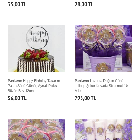
35,00 TL
28,00 TL
Partiavm
Happy Birthday Tasarım
Partiavm
Lavanta Doğum Günü
Pasta Süsü Gümüş Aynalı Pleksi
Lolipop Şeker Kovada Süslemeli 10
Büyük Boy 12cm
Adet
56,00 TL
795,00 TL