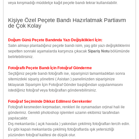
veya kırışmadığı müddetçe kağıt peçete bandı tekrar kullanılabilir.
Kişiye Özel Peçete Bandı Hazırlatmak Partiavm
de Çok Kolay
Doğum Günü Peçete Bandında Yazı Değişiklikleri İçin:
Satın almayı planladığınız peçete bandı isim, yaş gibi yazı değişikliklerini
sepetten sonraki aşamalarda karşınıza çıkacak
Sipariş Notu
bölümünde
belirtebilirsiniz.
Fotoğraflı Peçete Bandı İçin Fotoğraf Gönderme
Seçtiğiniz peçete bandı fotoğraflı ise, siparişinizi tamamladıktan sonra
sitemizdeki sipariş yönetimi ( Asistan ) panelinizden siparişinize
tıklayarak Siparişim İçin Fotoğraf Gönder başlığından uygulanmasını
istediğiniz fotoğraf veya fotoğrafları gönderebilirsiniz.
Fotoğraf Seçiminde Dikkat Edilmesi Gerekenler
Fotoğrafı kesmeden kırpmadan, renkleri ile oynamadan orjinal hali ile
gönderiniz. Gerekli photoshop işlemleri uzamn ekibimiz tarafından
yapılacaktır.
Dış mekanlarda ( açık havada ) yakından çekilmiş fotoğrafları tercih edin.
Ev gibi kapalı mekanlarda çekilmiş fotoğraflarda ışık yetersizliği
yüzünden fotoğraf kalitesi de düşük olur.