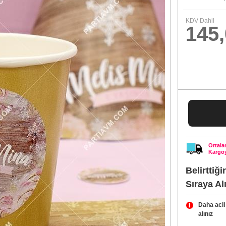
KDV Dahil
145
Ortal
Kargoy
Belirttiğ
Sıraya Al
Daha acil
alınız