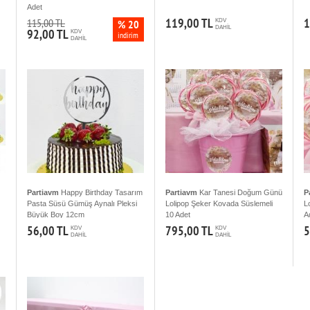
Adet
119,00 TL
1
115,00 TL
% 20
KDV
DAHİL
92,00 TL
KDV
indirim
DAHİL
Partiavm
Happy Birthday Tasarım
Partiavm
Kar Tanesi Doğum Günü
P
Pasta Süsü Gümüş Aynalı Pleksi
Lolipop Şeker Kovada Süslemeli
L
Büyük Boy 12cm
10 Adet
A
56,00 TL
795,00 TL
5
KDV
KDV
DAHİL
DAHİL