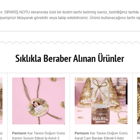
ır. SİPARİŞ NOTU ekranında özel bir teslim tarihi belirmiş iseniz, belirttiğiniz tarih
siparişinizi tıklayarak görebilir veya takip edebilirsiniz. Ürünü kullanacağınız tar
Sıklıkla Beraber Alınan Ürünler
nü
Partiavm
Kar Tanesi Doğum Günü
Partiavm
Kar Tanesi Doğum Günü
P
 x
Karton Sunum Etiketi İp Askılı 5
Karaf Cam Bardak Etiketli 6 Adet
P