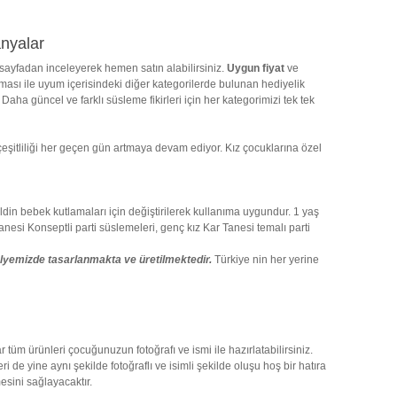
anyalar
 sayfadan inceleyerek hemen satın alabilirsiniz.
Uygun fiyat
ve
ası ile uyum içerisindeki diğer kategorilerde bulunan hediyelik
aha güncel ve farklı süsleme fikirleri için her kategorimizi tek tek
eşitliliği her geçen gün artmaya devam ediyor. Kız çocuklarına özel
n bebek kutlamaları için değiştirilerek kullanıma uygundur. 1 yaş
si Konseptli parti süslemeleri, genç kız Kar Tanesi temalı parti
ölyemizde tasarlanmakta ve üretilmektedir.
Türkiye nin her yerine
tüm ürünleri çocuğunuzun fotoğrafı ve ismi ile hazırlatabilirsiniz.
de yine aynı şekilde fotoğraflı ve isimli şekilde oluşu hoş bir hatıra
esini sağlayacaktır.