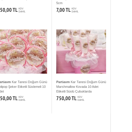
5cm
50,00 TL
7,00 TL
KDV
KDV
DAHİL
DAHİL
artiavm
Kar Tanesi Doğum Günü
Partiavm
Kar Tanesi Doğum Günü
olipop Şeker Etiketli Süslemeli 10
Marshmallow Kovada 10 Adet
det
Etiketli Süslü Çubuklarda
50,00 TL
750,00 TL
KDV
KDV
DAHİL
DAHİL