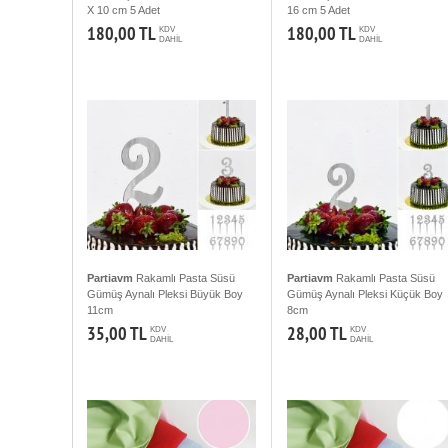
X 10 cm 5 Adet
16 cm 5 Adet
180,00 TL
180,00 TL
KDV
KDV
DAHİL
DAHİL
Partiavm
Rakamlı Pasta Süsü
Partiavm
Rakamlı Pasta Süsü
Gümüş Aynalı Pleksi Büyük Boy
Gümüş Aynalı Pleksi Küçük Boy
11cm
8cm
35,00 TL
28,00 TL
KDV
KDV
DAHİL
DAHİL