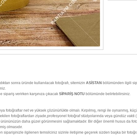
dıktan sonra üründe kullanılacak fotoğrafı, sitemizin
ASİSTAN
bölümünden ilgili sip
niz.
 sipariş verirken karşınıza çıkacak
SİPARİŞ NOTU
bölümünde belirtebilirsiniz.
fotoğraflar net ve yüksek çözünürlükte olmalı. Kırpılmış, rengi ile oynanmış, küçül
ilen fotoğraflardan ziyade,profesyonel fotoğraf stüdyolarında veya gündüz vakti (
da ürününüzün daha güzel görünmesini sağlamaktadır. Bir diğer önemli husus da fotoğ
miş olmasıdır.
 siparişinizle ilgilenen temsilciniz sizinle iletişime geçerek sizden başka bir fotoğr