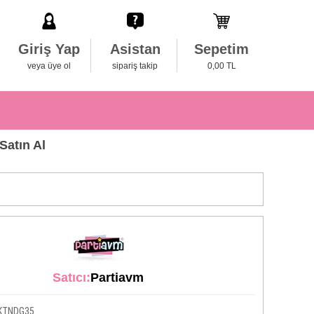
Giriş Yap
Asistan
Sepetim
veya üye ol
sipariş takip
0,00 TL
Satın Al
Satıcı:
Partiavm
KTNDG35