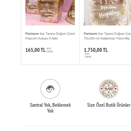
Partiavm
Kar Tanesi Doğum Günü
Partiavm
Kar Tanesi Doğum Gü
Popcorn Kutusu 5 Adet
70x100 cm Katlanmaz Pano Afiş
165,00 TL
1.750,00 TL
KDV
DAHİL
KDV
DAHİL
Santral Yok, Beklemek
Size Özel Butik Ürünler
Yok