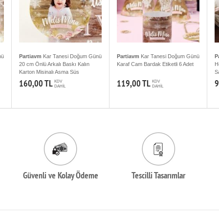
nü
Partiavm
Kar Tanesi Doğum Günü
Partiavm
Kar Tanesi Doğum Günü
P
20 cm Önlü Arkalı Baskı Kalın
Karaf Cam Bardak Etiketli 6 Adet
H
Karton Misinalı Asma Süs
S
160,00 TL
119,00 TL
9
KDV
KDV
DAHİL
DAHİL
Güvenli ve Kolay Ödeme
Tescilli Tasarımlar