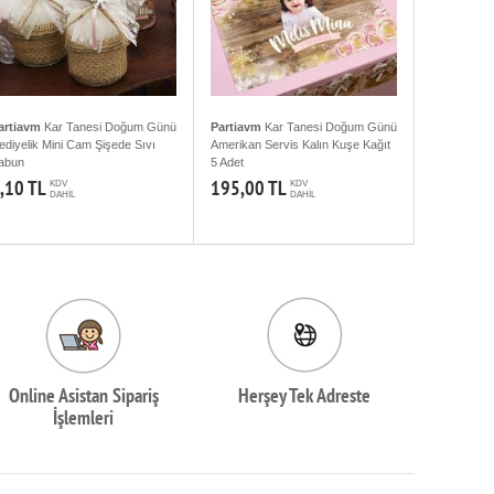
artiavm
Kar Tanesi Doğum Günü
Partiavm
Kar Tanesi Doğum Günü
ediyelik Mini Cam Şişede Sıvı
Amerikan Servis Kalın Kuşe Kağıt
abun
5 Adet
,10 TL
195,00 TL
KDV
KDV
DAHİL
DAHİL
Online Asistan Sipariş
Herşey Tek Adreste
İşlemleri