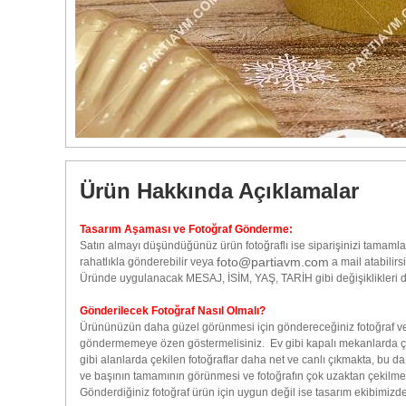
Ürün Hakkında Açıklamalar
Tasarım Aşaması ve Fotoğraf Gönderme:
Satın almayı düşündüğünüz ürün fotoğraflı ise siparişinizi tamamla
foto@partiavm.com
rahatlıkla gönderebilir veya
a mail atabilirsi
Üründe uygulanacak MESAJ, İSİM, YAŞ, TARİH gibi değişiklikleri de
Gönderilecek Fotoğraf Nasıl Olmalı?
Ürününüzün daha güzel görünmesi için göndereceğiniz fotoğraf veya 
göndermemeye özen göstermelisiniz. Ev gibi kapalı mekanlarda çek
gibi alanlarda çekilen fotoğraflar daha net ve canlı çıkmakta, bu 
ve başının tamamının görünmesi ve fotoğrafın çok uzaktan çekilme
Gönderdiğiniz fotoğraf ürün için uygun değil ise tasarım ekibimizden