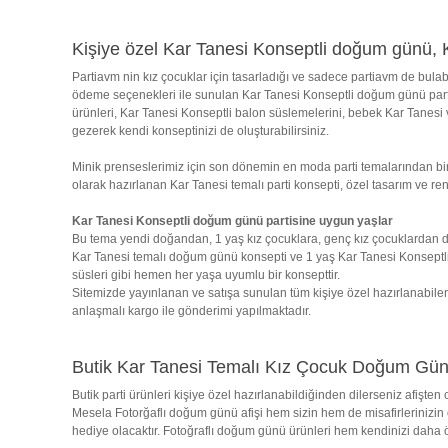
Kişiye özel Kar Tanesi Konseptli doğum günü, Ka
Partiavm nin kız çocuklar için tasarladığı ve sadece partiavm de bulab
ödeme seçenekleri ile sunulan Kar Tanesi Konseptli doğum günü parti 
ürünleri, Kar Tanesi Konseptli balon süslemelerini, bebek Kar Tanesi ve
gezerek kendi konseptinizi de oluşturabilirsiniz.
Minik prenseslerimiz için son dönemin en moda parti temalarından biri
olarak hazırlanan Kar Tanesi temalı parti konsepti, özel tasarım ve re
Kar Tanesi Konseptli doğum günü partisine uygun yaşlar
Bu tema yendi doğandan, 1 yaş kız çocuklara, genç kız çocuklardan d
Kar Tanesi temalı doğum günü konsepti ve 1 yaş Kar Tanesi Konseptli 
süsleri gibi hemen her yaşa uyumlu bir konsepttir.
Sitemizde yayınlanan ve satışa sunulan tüm kişiye özel hazırlanabile
anlaşmalı kargo ile gönderimi yapılmaktadır.
Butik Kar Tanesi Temalı Kız Çocuk Doğum Günü
Butik parti ürünleri kişiye özel hazırlanabildiğinden dilerseniz afişt
Mesela Fotorğaflı doğum günü afişi hem sizin hem de misafirlerinizin o
hediye olacaktır. Fotoğraflı doğum günü ürünleri hem kendinizi daha 