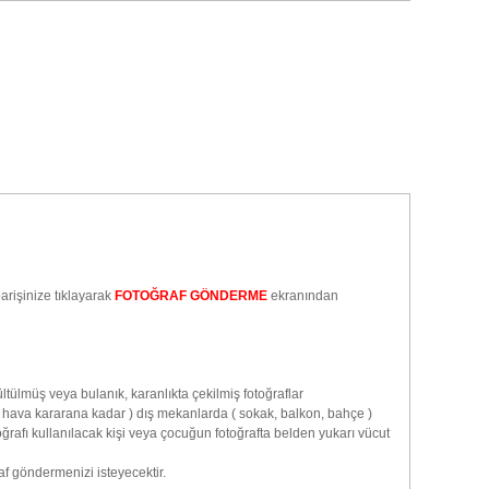
arişinize tıklayarak
FOTOĞRAF GÖNDERME
ekranından
tülmüş veya bulanık, karanlıkta çekilmiş fotoğraflar
 hava kararana kadar ) dış mekanlarda ( sokak, balkon, bahçe )
rafı kullanılacak kişi veya çocuğun fotoğrafta belden yukarı vücut
af göndermenizi isteyecektir.