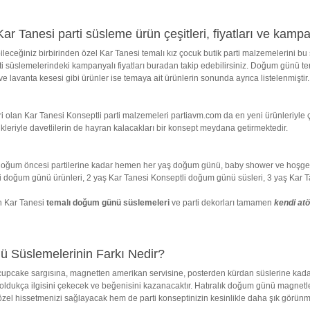
r Tanesi parti süsleme ürün çeşitleri, fiyatları ve kamp
ileceğiniz birbirinden özel Kar Tanesi temalı kız çocuk butik parti malzemelerini bu
süslemelerindeki kampanyalı fiyatları buradan takip edebilirsiniz. Doğum günü tem
 lavanta kesesi gibi ürünler ise temaya ait ürünlerin sonunda ayrıca listelenmiştir. D
 olan Kar Tanesi Konseptli parti malzemeleri partiavm.com da en yeni ürünleriyle ç
nkleriyle davetlilerin de hayran kalacakları bir konsept meydana getirmektedir.
oğum öncesi partilerine kadar hemen her yaş doğum günü, baby shower ve hoşgeldi
doğum günü ürünleri, 2 yaş Kar Tanesi Konseptli doğum günü süsleri, 3 yaş Kar Tane
n Kar Tanesi
temalı doğum günü süslemeleri
ve parti dekorları tamamen
kendi at
 Süslemelerinin Farkı Nedir?
en cupcake sargısına, magnetten amerikan servisine, posterden kürdan süslerine kadar 
ldukça ilgisini çekecek ve beğenisini kazanacaktır. Hatıralık doğum günü magnetleri 
özel hissetmenizi sağlayacak hem de parti konseptinizin kesinlikle daha şık görünm