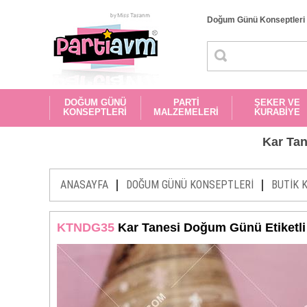
Doğum Günü Konseptleri
DOĞUM GÜNÜ
PARTİ
ŞEKER VE
KONSEPTLERİ
MALZEMELERİ
KURABİYE
Kar Tan
|
|
ANASAYFA
DOĞUM GÜNÜ KONSEPTLERİ
BUTİK 
KTNDG35
Kar Tanesi Doğum Günü Etiketli