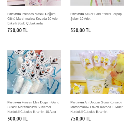
Partiavm
Prenses Masalı Doğum
Partiavm
Şeker Parti Etiketli Lolipop
Günü Marshmallow Kovada 10 Adet
Şeker 10 Adet
Etiketli Süslü Çubuklarda
750,00 TL
550,00 TL
Partiavm
Frozen Elsa Doğum Günü
Partiavm
Arı Doğum Günü Konsepti
Süsleri Marshmallow Süslemeli
Marshmallow Etiketli Kovada 10 Adet
Kurdeleli Çubuklu İkramlık 10 Adet
Kurdeleli Çubuklu İkramlık
300,00 TL
750,00 TL