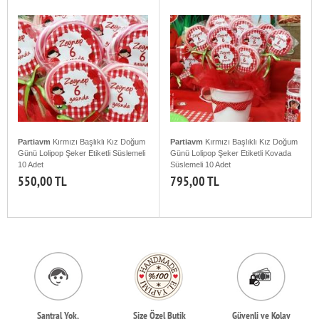
Partiavm
Kırmızı Başlıklı Kız Doğum
Partiavm
Kırmızı Başlıklı Kız Doğum
Günü Lolipop Şeker Etiketli Süslemeli
Günü Lolipop Şeker Etiketli Kovada
10 Adet
Süslemeli 10 Adet
550,00 TL
795,00 TL
Santral Yok,
Size Özel Butik
Güvenli ve Kolay