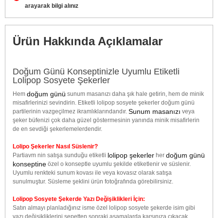
arayarak bilgi alınız
Ürün Hakkında Açıklamalar
Doğum Günü Konseptinizle Uyumlu Etiketli
Lolipop Sosyete Şekerler
doğum günü
Hem
sunum masanızı daha şık hale getirin, hem de minik
misafirlerinizi sevindirin. Etiketli lolipop sosyete şekerler doğum günü
Sunum masanızı
partilerinin vazgeçilmez ikramlıklarındandır.
veya
şeker büfenizi çok daha güzel göstermesinin yanında minik misafirlerin
de en sevdiği şekerlemelerdendir.
Lolipo Şekerler Nasıl Süslenir?
lolipop şekerler
doğum günü
Partiavm nin satışa sunduğu etiketli
her
konseptine
özel o konseptle uyumlu şekilde etiketlenir ve süslenir.
Uyumlu renkteki sunum kovası ile veya kovasız olarak satışa
sunulmuştur. Süsleme şeklini ürün fotoğrafında görebilirsiniz.
Lolipop Sosyete Şekerde Yazı Değişiklikleri İçin:
Satın almayı planladığınız isme özel lolipop sosyete şekerde isim gibi
yazı değişikliklerini sepetten sonraki aşamalarda karşınıza çıkacak