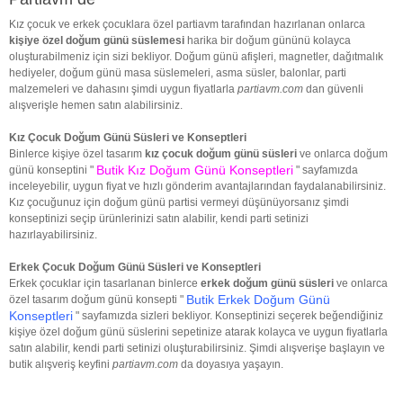
Kız çocuk ve erkek çocuklara özel partiavm tarafından hazırlanan onlarca
kişiye özel doğum günü süslemesi
harika bir doğum gününü kolayca
oluşturabilmeniz için sizi bekliyor. Doğum günü afişleri, magnetler, dağıtmalık
hediyeler, doğum günü masa süslemeleri, asma süsler, balonlar, parti
malzemeleri ve dahasını şimdi uygun fiyatlarla
partiavm.com
dan güvenli
alışverişle hemen satın alabilirsiniz.
Kız Çocuk Doğum Günü Süsleri ve Konseptleri
Binlerce kişiye özel tasarım
kız çocuk doğum günü süsleri
ve onlarca doğum
Butik Kız Doğum Günü Konseptleri
günü konseptini "
" sayfamızda
inceleyebilir, uygun fiyat ve hızlı gönderim avantajlarından faydalanabilirsiniz.
Kız çocuğunuz için doğum günü partisi vermeyi düşünüyorsanız şimdi
konseptinizi seçip ürünlerinizi satın alabilir, kendi parti setinizi
hazırlayabilirsiniz.
Erkek Çocuk Doğum Günü Süsleri ve Konseptleri
Erkek çocuklar için tasarlanan binlerce
erkek doğum günü süsleri
ve onlarca
Butik Erkek Doğum Günü
özel tasarım doğum günü konsepti "
Konseptleri
" sayfamızda sizleri bekliyor. Konseptinizi seçerek beğendiğiniz
kişiye özel doğum günü süslerini sepetinize atarak kolayca ve uygun fiyatlarla
satın alabilir, kendi parti setinizi oluşturabilirsiniz. Şimdi alışverişe başlayın ve
butik alışveriş keyfini
partiavm.com
da doyasıya yaşayın.