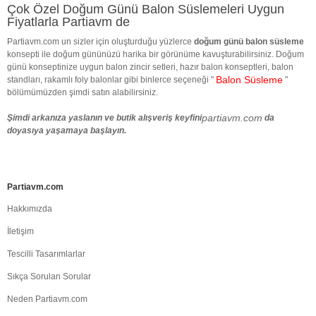
Çok Özel Doğum Günü Balon Süslemeleri Uygun
Fiyatlarla Partiavm de
Partiavm.com un sizler için oluşturduğu yüzlerce
doğum günü balon süsleme
konsepti ile doğum gününüzü harika bir görünüme kavuşturabilirsiniz. Doğum
günü konseptinize uygun balon zincir setleri, hazır balon konseptleri, balon
Balon Süsleme
standları, rakamlı foly balonlar gibi binlerce seçeneği "
"
bölümümüzden şimdi satın alabilirsiniz.
partiavm.com
Şimdi arkanıza yaslanın ve butik alışveriş keyfini
da
doyasıya yaşamaya başlayın.
Partiavm.com
Hakkımızda
İletişim
Tescilli Tasarımlarlar
Sıkça Sorulan Sorular
Neden Partiavm.com