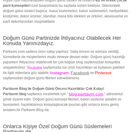
Kişiye özel hazırlanabilen doğum günü süsleri ve onlarca
kız ve erkek çocuk
parti konseptleri
özel tasarımlarla bu sayfada sizleri bekliyor. Sitemizdeki
doğum günü süsleri başlıca: masa süslemeleri, balon süslemeleri, hediyelikler,
kostümler, dekor ürünler, standlar, masa tütü etekleri ve örtüleri, aksesuarlar ve
parti dekorlarından oluşmaktadır.
Doğum Günü Partinizde İhtiyacınız Olabilecek Her
Konuda Yanınızdayız.
Partiavm.com sadece ürün satışı yapmaz. Satış öncesi ve sonrası verdiği
hizmetlerle de müşterilerini
mutlu etmeye devam eder.
Doğum günü hazırlığı
yaparken ihtiyacınız olabilecek bir çok bilgiye blog sayfamızdan kolaylıkla
Youtube
ulaşabilirsiniz.
sayfamızda ise ürün hazırlıkları ve kullanım şekilleri
Instagram
Facebook
Pinterest
ile ilgili videolara göz atabilir,
,
ve
sayfamızdan doğum günü fikirleri edinebilirsiniz.
Partiavm Blog ile Doğum Günü Öncesi Hazırlıklar Çok Kolay!
blog.partiavm.com
Partiavm blog
sayfamızı incelemek için "
" adresimizi
şimdi ziyaret edin. Doğum günü konsept fikirleri, balon süsleme anlatım ve
tavsiyeleri, hazırlıklarınızı kolaylaştıracak ipucları gibi onlarca konu geniş
anlatımı ile Partiavm Blog da.
Onlarca Kişiye Özel Doğum Günü Süslemeleri
Partiavm de