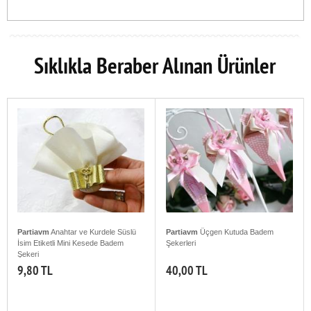
Sıklıkla Beraber Alınan Ürünler
Partiavm
Anahtar ve Kurdele Süslü
Partiavm
Üçgen Kutuda Badem
İsim Etiketli Mini Kesede Badem
Şekerleri
Şekeri
9,80 TL
40,00 TL