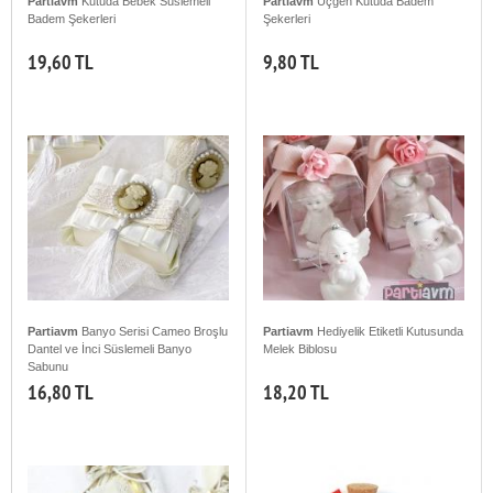
Partiavm
Kutuda Bebek Süslemeli
Partiavm
Üçgen Kutuda Badem
Badem Şekerleri
Şekerleri
19,60 TL
9,80 TL
Partiavm
Banyo Serisi Cameo Broşlu
Partiavm
Hediyelik Etiketli Kutusunda
Dantel ve İnci Süslemeli Banyo
Melek Biblosu
Sabunu
16,80 TL
18,20 TL