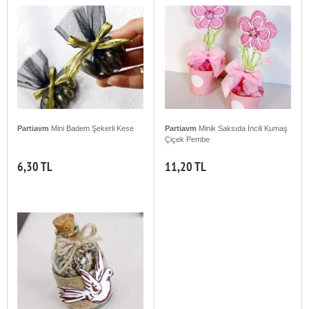
Partiavm
Mini Badem Şekerli Kese
Partiavm
Minik Saksıda İncili Kumaş
Çiçek Pembe
6,30 TL
11,20 TL