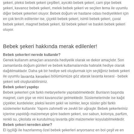
şekeri, pleksi bebek şekeri çeşitleri, ayıcıklı bebek şekeri, cam şişe bebek
şekeri, kavanoz bebek şekeri, melek bebek şekeri ve seçilen tema ile uyumlu
diğer bebek şekerleri oluyor. Bebek doğum ve hastane odası hediyelikleri için
en çok tercih edilenler ise, çiçekli bebek şekeri, isimli bebek şekeri, çuval
bebek şekeri, magnet bebek şekeri, tül bebek şekeri ve baskılı bebek şekeri
oluyor.
Bebek şekeri hakkında merak edilenler!
Bebek şekerleri nerede kullanılır?
Genek kullanım amaçları arasında hediyelik olarak ve dekor amaçlıdır. Son
zamanlarda doğum günleri ve bebek kutlamalarında hatıralık hediye olarak
dağıtılmaktadır. Daha şık bir hediye seti oluşturmak için seçtiğiniz bebek şekeri
lavanta keseleri
ile uyumlu
bölümümüze göz atarak lavanta kesesi - bebek
şekeri seti oluşturabilirsiniz.
Bebek şekeri yapılışı
Bebek şekerleri çok farklı metaryellerle yapılabilmektedir. Bunların başında
magnet, cam şişe ve mini kavanozlar gelmektedir. Süslemelerinde ise kağıt
çiçekler, kurdeleler, pleksi kesim şekil ve isimler, keçe süsler gibi farklı
süslemeler kullanılır. Yapımı zahmetli ve zevkli bir uğraştır. Bebek şekerleriniz
içlerine yapıldığı malzemeye göre badem şekeri, sıvı sabun, kolonya, parfüm,
renkli su, çikolata ve kurutulmuş lavanta gibi malzemeler koyulabilmektedir.
Bebek şekeri nereden alınır?
El işçiliği ile hazırlanmış özel bebek şekerleri arıyorsanız en bol çeşit ve en