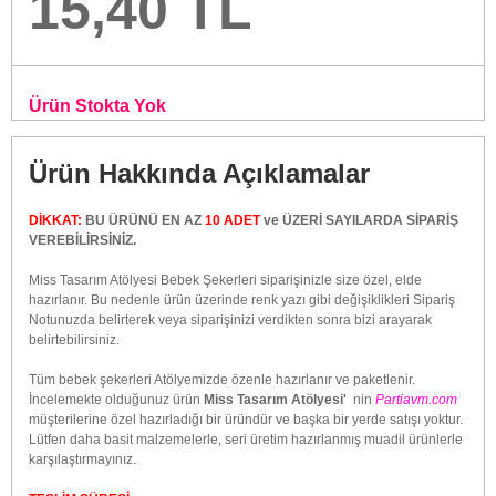
15,40 TL
Ürün Stokta Yok
Ürün Hakkında Açıklamalar
DİKKAT:
BU ÜRÜNÜ EN AZ
10 ADET
ve ÜZERİ SAYILARDA SİPARİŞ
VEREBİLİRSİNİZ.
Miss Tasarım Atölyesi Bebek Şekerleri siparişinizle size özel, elde
hazırlanır. Bu nedenle ürün üzerinde renk yazı gibi değişiklikleri Sipariş
Notunuzda belirterek veya siparişinizi verdikten sonra bizi arayarak
belirtebilirsiniz.
Tüm bebek şekerleri Atölyemizde özenle hazırlanır ve paketlenir.
İncelemekte olduğunuz ürün
Miss Tasarım Atölyesi'
nin
Partiavm.com
müşterilerine özel hazırladığı bir üründür ve başka bir yerde satışı yoktur.
Lütfen daha basit malzemelerle, seri üretim hazırlanmış muadil ürünlerle
karşılaştırmayınız.