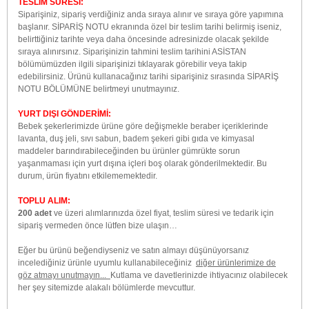
TESLİM SÜRESİ:
Siparişiniz, sipariş verdiğiniz anda sıraya alınır ve sıraya göre yapımına
başlanır. SİPARİŞ NOTU ekranında özel bir teslim tarihi belirmiş iseniz,
belirttiğiniz tarihte veya daha öncesinde adresinizde olacak şekilde
sıraya alınırsınız. Siparişinizin tahmini teslim tarihini ASİSTAN
bölümümüzden ilgili siparişinizi tıklayarak görebilir veya takip
edebilirsiniz. Ürünü kullanacağınız tarihi siparişiniz sırasında SİPARİŞ
NOTU BÖLÜMÜNE belirtmeyi unutmayınız.
YURT DIŞI GÖNDERİMİ:
Bebek şekerlerimizde ürüne göre değişmekle beraber içeriklerinde
lavanta, duş jeli, sıvı sabun, badem şekeri gibi gıda ve kimyasal
maddeler barındırabileceğinden bu ürünler gümrükte sorun
yaşanmaması için yurt dışına içleri boş olarak gönderilmektedir. Bu
durum, ürün fiyatını etkilememektedir.
TOPLU ALIM:
200 adet
ve üzeri alımlarınızda özel fiyat, teslim süresi ve tedarik için
sipariş vermeden önce lütfen bize ulaşın…
Eğer bu ürünü beğendiyseniz ve satın almayı düşünüyorsanız
incelediğiniz ürünle uyumlu kullanabileceğiniz
diğer ürünlerimize de
göz atmayı unutmayın...
Kutlama ve davetlerinizde ihtiyacınız olabilecek
her şey sitemizde alakalı bölümlerde mevcuttur.