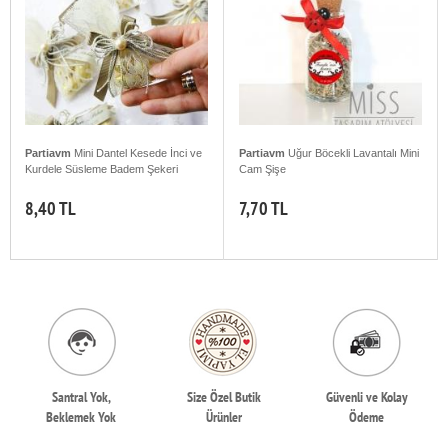
Partiavm
Mini Dantel Kesede İnci ve
Partiavm
Uğur Böcekli Lavantalı Mini
Kurdele Süsleme Badem Şekeri
Cam Şişe
8,40 TL
7,70 TL
Santral Yok,
Size Özel Butik
Güvenli ve Kolay
Beklemek Yok
Ürünler
Ödeme