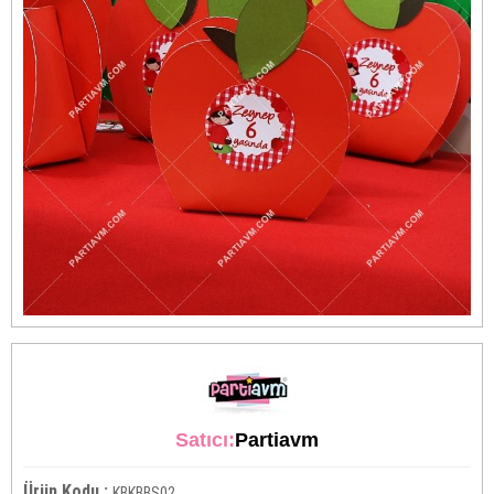
Satıcı:
Partiavm
Ürün Kodu :
KBKBBS02