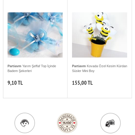
Partiavm
Yarım Şeffaf Top İçinde
Partiavm
Kovada Özel Kesim Kürdan
Badem Şekerleri
Süsler Mini Boy
9,10 TL
155,00 TL