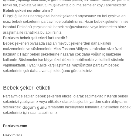
renkli su, çikolata ve kurutulmuş lavanta gibi malzemeler koyulabilmektedir.
Bebek şekeri nereden alınır?
El işçiliği ile hazırlanmış özel bebek şekerleri arıyorsanız en bol çeşit ve en
ucuz bebek şekerlerini partiavm de bulabilirsiniz. Hazır bebek şekerlerini ise
İstanbul Eminönü çarşısındaki bebek mağazalarında veya internetten biraz
araştırma ile rahatlıkla bulabilirsiniz.
Partiavm bebek şekerleri farkı nedir?
Bebek şekerleri piyasada satılan mevcut şekerlerden daha kaliteli
malzemelerle ve süslemelerle Miss Tasarım Atölyesi tarafından size özel
hazırlanır. Hazır bebek şekerlerine nazaran çok daha yoğun iç malzeme
kullanılır. Süslemeler ise kişiye özel düzenlenebilmekte ve kaliteli süslerle
yapılmaktadır. Fiyat / Kalite karşılaştırması yaptığınızda partiavm bebek
şekerlerinin çok daha avantajlı olduğunu göreceksiniz.
Bebek şekeri etiketi
Partiavm de satılan bebek şekerleri etiketli olarak satılmaktadır. Kendi bebek
şekerinizi yaptıysanız veya etiketsiz olarak başka bir yarden satın aldıysanız
doğum günü
sitemizdeki
temalarını inceleyerek temalara ait etiketleri bebek
şekerleriniz için satın alabilirsiniz.
Partiavm.com
Hakkımızda