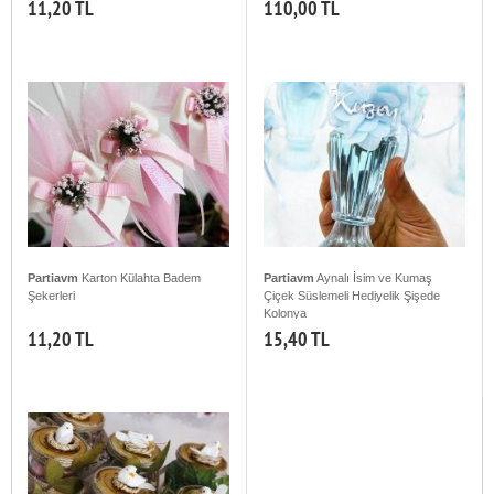
11,20 TL
110,00 TL
Partiavm
Karton Külahta Badem
Partiavm
Aynalı İsim ve Kumaş
Şekerleri
Çiçek Süslemeli Hediyelik Şişede
Kolonya
11,20 TL
15,40 TL