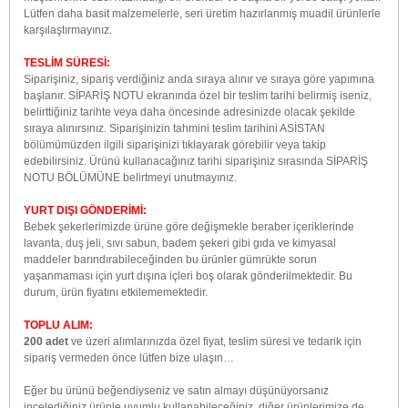
Lütfen daha basit malzemelerle, seri üretim hazırlanmış muadil ürünlerle
karşılaştırmayınız.
TESLİM SÜRESİ:
Siparişiniz, sipariş verdiğiniz anda sıraya alınır ve sıraya göre yapımına
başlanır. SİPARİŞ NOTU ekranında özel bir teslim tarihi belirmiş iseniz,
belirttiğiniz tarihte veya daha öncesinde adresinizde olacak şekilde
sıraya alınırsınız. Siparişinizin tahmini teslim tarihini ASİSTAN
bölümümüzden ilgili siparişinizi tıklayarak görebilir veya takip
edebilirsiniz. Ürünü kullanacağınız tarihi siparişiniz sırasında SİPARİŞ
NOTU BÖLÜMÜNE belirtmeyi unutmayınız.
YURT DIŞI GÖNDERİMİ:
Bebek şekerlerimizde ürüne göre değişmekle beraber içeriklerinde
lavanta, duş jeli, sıvı sabun, badem şekeri gibi gıda ve kimyasal
maddeler barındırabileceğinden bu ürünler gümrükte sorun
yaşanmaması için yurt dışına içleri boş olarak gönderilmektedir. Bu
durum, ürün fiyatını etkilememektedir.
TOPLU ALIM:
200 adet
ve üzeri alımlarınızda özel fiyat, teslim süresi ve tedarik için
sipariş vermeden önce lütfen bize ulaşın…
Eğer bu ürünü beğendiyseniz ve satın almayı düşünüyorsanız
incelediğiniz ürünle uyumlu kullanabileceğiniz
diğer ürünlerimize de