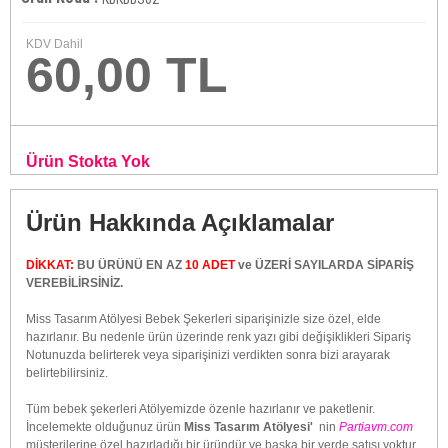
KDV Dahil
60,00 TL
Ürün Stokta Yok
Ürün Hakkında Açıklamalar
DİKKAT:
BU ÜRÜNÜ EN AZ
10 ADET
ve ÜZERİ SAYILARDA SİPARİŞ
VEREBİLİRSİNİZ.
Miss Tasarım Atölyesi Bebek Şekerleri siparişinizle size özel, elde
hazırlanır. Bu nedenle ürün üzerinde renk yazı gibi değişiklikleri Sipariş
Notunuzda belirterek veya siparişinizi verdikten sonra bizi arayarak
belirtebilirsiniz.
Tüm bebek şekerleri Atölyemizde özenle hazırlanır ve paketlenir.
İncelemekte olduğunuz ürün
Miss Tasarım Atölyesi'
nin
Partiavm.com
müşterilerine özel hazırladığı bir üründür ve başka bir yerde satışı yoktur.