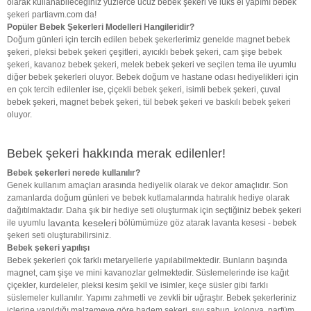
olarak kullanabileceğiniz yüzlerce ucuz bebek şekeri ve lüks el yapımı bebek
şekeri partiavm.com da!
Popüler Bebek Şekerleri Modelleri Hangileridir?
Doğum günleri için tercih edilen bebek şekerlerimiz genelde magnet bebek
şekeri, pleksi bebek şekeri çeşitleri, ayıcıklı bebek şekeri, cam şişe bebek
şekeri, kavanoz bebek şekeri, melek bebek şekeri ve seçilen tema ile uyumlu
diğer bebek şekerleri oluyor. Bebek doğum ve hastane odası hediyelikleri için
en çok tercih edilenler ise, çiçekli bebek şekeri, isimli bebek şekeri, çuval
bebek şekeri, magnet bebek şekeri, tül bebek şekeri ve baskılı bebek şekeri
oluyor.
Bebek şekeri hakkında merak edilenler!
Bebek şekerleri nerede kullanılır?
Genek kullanım amaçları arasında hediyelik olarak ve dekor amaçlıdır. Son
zamanlarda doğum günleri ve bebek kutlamalarında hatıralık hediye olarak
dağıtılmaktadır. Daha şık bir hediye seti oluşturmak için seçtiğiniz bebek şekeri
lavanta keseleri
ile uyumlu
bölümümüze göz atarak lavanta kesesi - bebek
şekeri seti oluşturabilirsiniz.
Bebek şekeri yapılışı
Bebek şekerleri çok farklı metaryellerle yapılabilmektedir. Bunların başında
magnet, cam şişe ve mini kavanozlar gelmektedir. Süslemelerinde ise kağıt
çiçekler, kurdeleler, pleksi kesim şekil ve isimler, keçe süsler gibi farklı
süslemeler kullanılır. Yapımı zahmetli ve zevkli bir uğraştır. Bebek şekerleriniz
içlerine yapıldığı malzemeye göre badem şekeri, sıvı sabun, kolonya, parfüm,