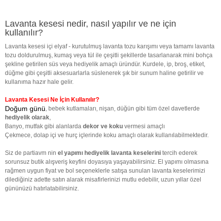
Lavanta kesesi nedir, nasıl yapılır ve ne için
kullanılır?
Lavanta kesesi içi elyaf - kurutulmuş lavanta tozu karışımı veya tamamı lavanta
tozu doldurulmuş, kumaş veya tül ile çeşitli şekillerde tasarlanarak mini bohça
şekline getirilen süs veya hediyelik amaçlı üründür. Kurdele, ip, broş, etiket,
düğme gibi çeşitli aksesuarlarla süslenerek şık bir sunum haline getirilir ve
kullanıma hazır hale gelir.
Lavanta Kesesi Ne İçin Kullanılır?
Doğum günü
, bebek kutlamaları, nişan, düğün gibi tüm özel davetlerde
hediyelik olarak
,
Banyo, mutfak gibi alanlarda
dekor ve koku
vermesi amaçlı
Çekmece, dolap içi ve hurç içlerinde koku amaçlı olarak kullanılabilmektedir.
Siz de partiavm nin
el yapımı hediyelik lavanta keselerini
tercih ederek
sorunsuz butik alışveriş keyfini doyasıya yaşayabilirsiniz. El yapımı olmasına
rağmen uygun fiyat ve bol seçeneklerle satışa sunulan lavanta keselerimizi
dilediğiniz adette satın alarak misafirlerinizi mutlu edebilir, uzun yıllar özel
gününüzü hatırlatabilirsiniz.