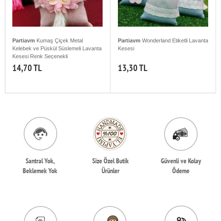
Partiavm
Kumaş Çiçek Metal
Partiavm
Wonderland Etiketli Lavanta
Kelebek ve Püskül Süslemeli Lavanta
Kesesi
Kesesi Renk Seçenekli
14,70 TL
13,30 TL
Santral Yok,
Size Özel Butik
Güvenli ve Kolay
Beklemek Yok
Ürünler
Ödeme