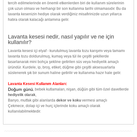
tercih edilmelerinde en önemli etkenlerden biri de kullanım sürelerinin
çok uzun olması ve herhangi bir son kullanma tarihi olmamasıdır. Bu da
lavanta kesenizin hediye olarak verdiğiniz misafirinizde uzun yıllarca
hatıra olarak kalacağı anlamına gelir.
Lavanta kesesi nedir, nasıl yapılır ve ne için
kullanılır?
Lavanta kesesi içi elyaf - kurutulmuş lavanta tozu karışımı veya tamamı
lavanta tozu doldurulmuş, kumaş veya tül ile çeşitli şekillerde
tasarlanarak mini bohça şekline getirilen süs veya hediyelik amaçlı
üründür. Kurdele, ip, broş, etiket, düğme gibi çeşitli aksesuarlarla
süslenerek şık bir sunum haline getirilir ve kullanıma hazır hale gelir.
Lavanta Kesesi Kullanım Alanları:
Doğum günü
, bebek kutlamaları, nişan, düğün gibi tüm özel davetlerde
hediyelik olarak
,
Banyo, mutfak gibi alanlarda
dekor ve koku
vermesi amaçlı
Çekmece, dolap içi ve hurç içlerinde koku amaçlı olarak
kullanılabilmektedir.