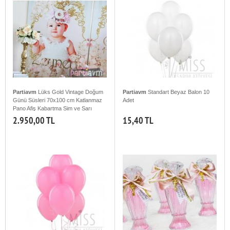
Partiavm
Lüks Gold Vintage Doğum
Partiavm
Standart Beyaz Balon 10
Günü Süsleri 70x100 cm Katlanmaz
Adet
Pano Afiş Kabartma Sim ve Sarı
Aynalı İsim Süslemeli
2.950,00 TL
15,40 TL