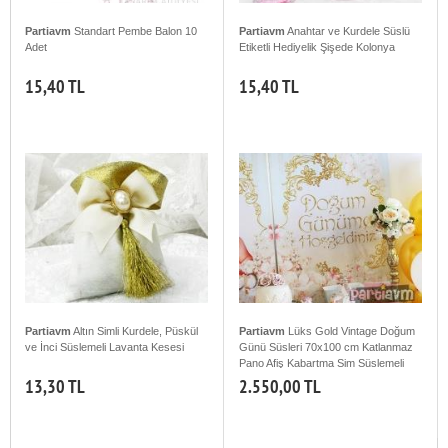
Partiavm
Standart Pembe Balon 10
Partiavm
Anahtar ve Kurdele Süslü
Adet
Etiketli Hediyelik Şişede Kolonya
15,40 TL
15,40 TL
Partiavm
Altın Simli Kurdele, Püskül
Partiavm
Lüks Gold Vintage Doğum
ve İnci Süslemeli Lavanta Kesesi
Günü Süsleri 70x100 cm Katlanmaz
Pano Afiş Kabartma Sim Süslemeli
13,30 TL
2.550,00 TL