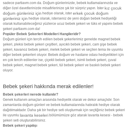
sadece partiavm.com da. Doğum günlerinizde, bebek kutlamalarınızda ve
kız çocuk
diğer özel davetlerinizde misafirlerinize şık bir sürpriz yapın. İster
doğum günleriniz için
erkek çocuk doğum
hediye olarak, ister
günleriniz için
hediye olarak, isterseniz de yeni doğan bebek hediyeliği
olarak kullanabileceğiniz yüzlerce ucuz bebek şekeri ve lüks el yapımı bebek
şekeri partiavm.com da!
Popüler Bebek Şekerleri Modelleri Hangileridir?
Doğum günleri için tercih edilen bebek şekerlerimiz genelde magnet bebek
şekeri, pleksi bebek şekeri çeşitleri, ayıcıklı bebek şekeri, cam şişe bebek
şekeri, kavanoz bebek şekeri, melek bebek şekeri ve seçilen tema ile uyumlu
diğer bebek şekerleri oluyor. Bebek doğum ve hastane odası hediyelikleri için
en çok tercih edilenler ise, çiçekli bebek şekeri, isimli bebek şekeri, çuval
bebek şekeri, magnet bebek şekeri, tül bebek şekeri ve baskılı bebek şekeri
oluyor.
Bebek şekeri hakkında merak edilenler!
Bebek şekerleri nerede kullanılır?
Genek kullanım amaçları arasında hediyelik olarak ve dekor amaçlıdır. Son
zamanlarda doğum günleri ve bebek kutlamalarında hatıralık hediye olarak
dağıtılmaktadır. Daha şık bir hediye seti oluşturmak için seçtiğiniz bebek şekeri
lavanta keseleri
ile uyumlu
bölümümüze göz atarak lavanta kesesi - bebek
şekeri seti oluşturabilirsiniz.
Bebek şekeri yapılışı