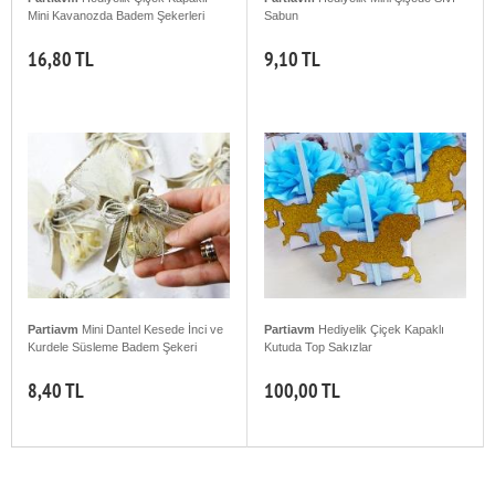
Mini Kavanozda Badem Şekerleri
Sabun
16,80 TL
9,10 TL
Partiavm
Mini Dantel Kesede İnci ve
Partiavm
Hediyelik Çiçek Kapaklı
Kurdele Süsleme Badem Şekeri
Kutuda Top Sakızlar
8,40 TL
100,00 TL