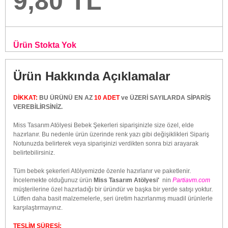
9,80 TL
Ürün Stokta Yok
Ürün Hakkında Açıklamalar
DİKKAT:
BU ÜRÜNÜ EN AZ
10 ADET
ve ÜZERİ SAYILARDA SİPARİŞ
VEREBİLİRSİNİZ.
Miss Tasarım Atölyesi Bebek Şekerleri siparişinizle size özel, elde
hazırlanır. Bu nedenle ürün üzerinde renk yazı gibi değişiklikleri Sipariş
Notunuzda belirterek veya siparişinizi verdikten sonra bizi arayarak
belirtebilirsiniz.
Tüm bebek şekerleri Atölyemizde özenle hazırlanır ve paketlenir.
İncelemekte olduğunuz ürün
Miss Tasarım Atölyesi'
nin
Partiavm.com
müşterilerine özel hazırladığı bir üründür ve başka bir yerde satışı yoktur.
Lütfen daha basit malzemelerle, seri üretim hazırlanmış muadil ürünlerle
karşılaştırmayınız.
TESLİM SÜRESİ: