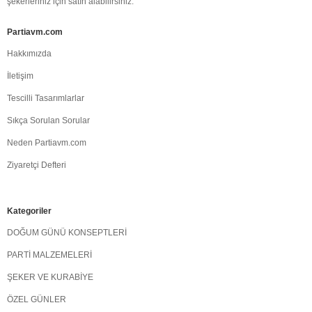
şekerleriniz için satın alabilirsiniz.
Partiavm.com
Hakkımızda
İletişim
Tescilli Tasarımlarlar
Sıkça Sorulan Sorular
Neden Partiavm.com
Ziyaretçi Defteri
Kategoriler
DOĞUM GÜNÜ KONSEPTLERİ
PARTİ MALZEMELERİ
ŞEKER VE KURABİYE
ÖZEL GÜNLER