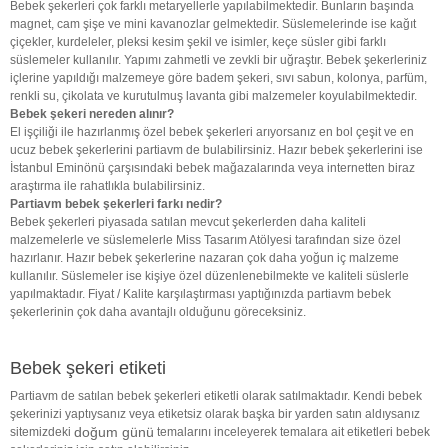
Bebek şekerleri çok farklı metaryellerle yapılabilmektedir. Bunların başında
magnet, cam şişe ve mini kavanozlar gelmektedir. Süslemelerinde ise kağıt
çiçekler, kurdeleler, pleksi kesim şekil ve isimler, keçe süsler gibi farklı
süslemeler kullanılır. Yapımı zahmetli ve zevkli bir uğraştır. Bebek şekerleriniz
içlerine yapıldığı malzemeye göre badem şekeri, sıvı sabun, kolonya, parfüm,
renkli su, çikolata ve kurutulmuş lavanta gibi malzemeler koyulabilmektedir.
Bebek şekeri nereden alınır?
El işçiliği ile hazırlanmış özel bebek şekerleri arıyorsanız en bol çeşit ve en
ucuz bebek şekerlerini partiavm de bulabilirsiniz. Hazır bebek şekerlerini ise
İstanbul Eminönü çarşısındaki bebek mağazalarında veya internetten biraz
araştırma ile rahatlıkla bulabilirsiniz.
Partiavm bebek şekerleri farkı nedir?
Bebek şekerleri piyasada satılan mevcut şekerlerden daha kaliteli
malzemelerle ve süslemelerle Miss Tasarım Atölyesi tarafından size özel
hazırlanır. Hazır bebek şekerlerine nazaran çok daha yoğun iç malzeme
kullanılır. Süslemeler ise kişiye özel düzenlenebilmekte ve kaliteli süslerle
yapılmaktadır. Fiyat / Kalite karşılaştırması yaptığınızda partiavm bebek
şekerlerinin çok daha avantajlı olduğunu göreceksiniz.
Bebek şekeri etiketi
Partiavm de satılan bebek şekerleri etiketli olarak satılmaktadır. Kendi bebek
şekerinizi yaptıysanız veya etiketsiz olarak başka bir yarden satın aldıysanız
doğum günü
sitemizdeki
temalarını inceleyerek temalara ait etiketleri bebek