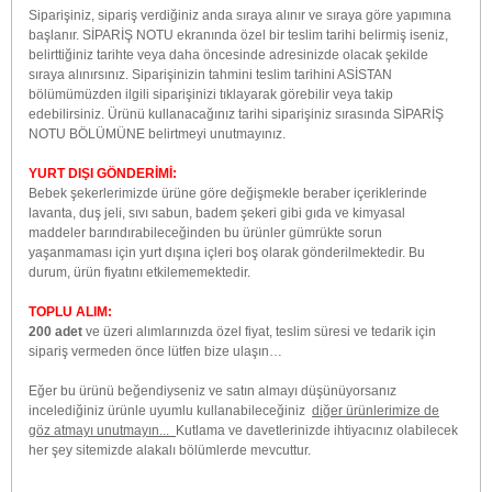
Siparişiniz, sipariş verdiğiniz anda sıraya alınır ve sıraya göre yapımına
başlanır. SİPARİŞ NOTU ekranında özel bir teslim tarihi belirmiş iseniz,
belirttiğiniz tarihte veya daha öncesinde adresinizde olacak şekilde
sıraya alınırsınız. Siparişinizin tahmini teslim tarihini ASİSTAN
bölümümüzden ilgili siparişinizi tıklayarak görebilir veya takip
edebilirsiniz. Ürünü kullanacağınız tarihi siparişiniz sırasında SİPARİŞ
NOTU BÖLÜMÜNE belirtmeyi unutmayınız.
YURT DIŞI GÖNDERİMİ:
Bebek şekerlerimizde ürüne göre değişmekle beraber içeriklerinde
lavanta, duş jeli, sıvı sabun, badem şekeri gibi gıda ve kimyasal
maddeler barındırabileceğinden bu ürünler gümrükte sorun
yaşanmaması için yurt dışına içleri boş olarak gönderilmektedir. Bu
durum, ürün fiyatını etkilememektedir.
TOPLU ALIM:
200 adet
ve üzeri alımlarınızda özel fiyat, teslim süresi ve tedarik için
sipariş vermeden önce lütfen bize ulaşın…
Eğer bu ürünü beğendiyseniz ve satın almayı düşünüyorsanız
incelediğiniz ürünle uyumlu kullanabileceğiniz
diğer ürünlerimize de
göz atmayı unutmayın...
Kutlama ve davetlerinizde ihtiyacınız olabilecek
her şey sitemizde alakalı bölümlerde mevcuttur.