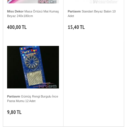
Miss Dekor
Masa Örtüsü Mat Kumaş
Partiavm
Standart Beyaz Balon 10
Beyaz 240x180cm
Adet
400,00 TL
15,40 TL
Partiavm
Gümüş Rengi Burgulu İnce
Pasta Mumu 12 Adet
9,80 TL