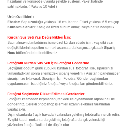
hazırlanır ve konseptle uyumlu şekilde süslenir. Paket halinde
satılmaktadır. ( Pakette 10 Adet )
Ürün Özellikleri :
Ebatlar:
Sap uzunluğu yaklaşık 18 cm, Karton Etiket yaklaşık 6.5 cm çap
Kullanım alanları:
Katı gıda üzeri sunum amaçlı veya hatıra hediyelik
Kürdan Süs Seti Yazı Değişiklikleri İçin:
Satın almayı planladığınız isme özel kürdan süsde isim, yaş gibi yazı
değişikliklerini sepetten sonraki aşamalarda karşınıza çıkacak
Sipariş
Notu
bölümünde belirtebilirsiniz.
Fotoğraflı Kürdan Süs Seti İçin Fotoğraf Gönderme
Seçtiğiniz doğum günü çubuklu kürdan süs fotoğraflı ise, siparişinizi
tamamladıktan sonra sitemizdeki sipariş yönetimi ( Asistan ) panelinizden
siparişinize tıklayarak Siparişim İçin Fotoğraf Gönder başlığından
uygulanmasını istediğiniz fotoğraf veya fotoğrafları gönderebilirsiniz.
Fotoğraf Seçiminde Dikkat Edilmesi Gerekenler
Fotoğrafı kesmeden kırpmadan, renkleri ile oynamadan orjinal hali ile
gönderiniz. Gerekli photoshop işlemleri uzamn ekibimiz tarafından
yapılacaktır.
Dış mekanlarda ( açık havada ) yakından çekilmiş fotoğrafları tercih edin.
Ev gibi kapalı mekanlarda çekilmiş fotoğraflarda ışık yetersizliği
yüzünden fotoğraf kalitesi de düşük olur.