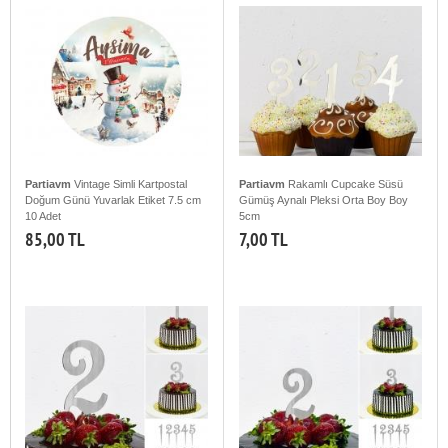
Partiavm
Vintage Simli Kartpostal
Partiavm
Rakamlı Cupcake Süsü
Doğum Günü Yuvarlak Etiket 7.5 cm
Gümüş Aynalı Pleksi Orta Boy Boy
10 Adet
5cm
85,00 TL
7,00 TL