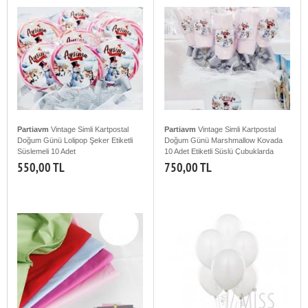
Partiavm
Vintage Simli Kartpostal
Partiavm
Vintage Simli Kartpostal
Doğum Günü Lolipop Şeker Etiketli
Doğum Günü Marshmallow Kovada
Süslemeli 10 Adet
10 Adet Etiketli Süslü Çubuklarda
550,00 TL
750,00 TL