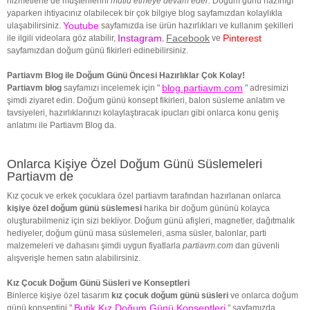
hizmetlerle de müşterilerini
mutlu etmeye devam eder.
Doğum günü hazırlığı
yaparken ihtiyacınız olabilecek bir çok bilgiye blog sayfamızdan kolaylıkla
Youtube
ulaşabilirsiniz.
sayfamızda ise ürün hazırlıkları ve kullanım şekilleri
Instagram
Facebook
Pinterest
ile ilgili videolara göz atabilir,
,
ve
sayfamızdan doğum günü fikirleri edinebilirsiniz.
Partiavm Blog ile Doğum Günü Öncesi Hazırlıklar Çok Kolay!
blog.partiavm.com
Partiavm blog
sayfamızı incelemek için "
" adresimizi
şimdi ziyaret edin. Doğum günü konsept fikirleri, balon süsleme anlatım ve
tavsiyeleri, hazırlıklarınızı kolaylaştıracak ipucları gibi onlarca konu geniş
anlatımı ile Partiavm Blog da.
Onlarca Kişiye Özel Doğum Günü Süslemeleri
Partiavm de
Kız çocuk ve erkek çocuklara özel partiavm tarafından hazırlanan onlarca
kişiye özel doğum günü süslemesi
harika bir doğum gününü kolayca
oluşturabilmeniz için sizi bekliyor. Doğum günü afişleri, magnetler, dağıtmalık
hediyeler, doğum günü masa süslemeleri, asma süsler, balonlar, parti
malzemeleri ve dahasını şimdi uygun fiyatlarla
partiavm.com
dan güvenli
alışverişle hemen satın alabilirsiniz.
Kız Çocuk Doğum Günü Süsleri ve Konseptleri
Binlerce kişiye özel tasarım
kız çocuk doğum günü süsleri
ve onlarca doğum
Butik Kız Doğum Günü Konseptleri
günü konseptini "
" sayfamızda