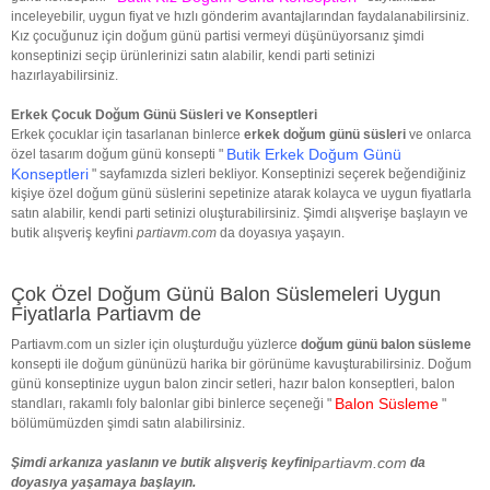
inceleyebilir, uygun fiyat ve hızlı gönderim avantajlarından faydalanabilirsiniz.
Kız çocuğunuz için doğum günü partisi vermeyi düşünüyorsanız şimdi
konseptinizi seçip ürünlerinizi satın alabilir, kendi parti setinizi
hazırlayabilirsiniz.
Erkek Çocuk Doğum Günü Süsleri ve Konseptleri
Erkek çocuklar için tasarlanan binlerce
erkek doğum günü süsleri
ve onlarca
Butik Erkek Doğum Günü
özel tasarım doğum günü konsepti "
Konseptleri
" sayfamızda sizleri bekliyor. Konseptinizi seçerek beğendiğiniz
kişiye özel doğum günü süslerini sepetinize atarak kolayca ve uygun fiyatlarla
satın alabilir, kendi parti setinizi oluşturabilirsiniz. Şimdi alışverişe başlayın ve
butik alışveriş keyfini
partiavm.com
da doyasıya yaşayın.
Çok Özel Doğum Günü Balon Süslemeleri Uygun
Fiyatlarla Partiavm de
Partiavm.com un sizler için oluşturduğu yüzlerce
doğum günü balon süsleme
konsepti ile doğum gününüzü harika bir görünüme kavuşturabilirsiniz. Doğum
günü konseptinize uygun balon zincir setleri, hazır balon konseptleri, balon
Balon Süsleme
standları, rakamlı foly balonlar gibi binlerce seçeneği "
"
bölümümüzden şimdi satın alabilirsiniz.
partiavm.com
Şimdi arkanıza yaslanın ve butik alışveriş keyfini
da
doyasıya yaşamaya başlayın.