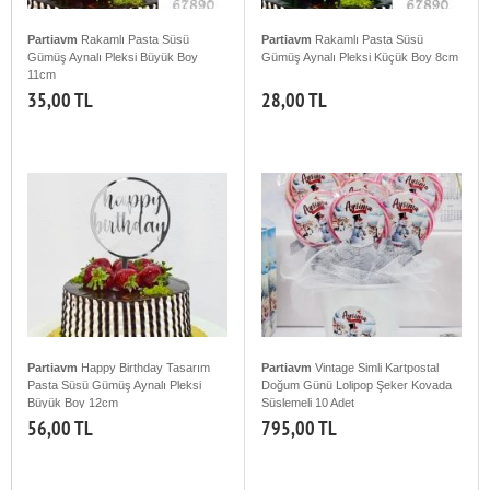
Partiavm
Rakamlı Pasta Süsü
Partiavm
Rakamlı Pasta Süsü
Gümüş Aynalı Pleksi Büyük Boy
Gümüş Aynalı Pleksi Küçük Boy 8cm
11cm
35,00 TL
28,00 TL
Partiavm
Happy Birthday Tasarım
Partiavm
Vintage Simli Kartpostal
Pasta Süsü Gümüş Aynalı Pleksi
Doğum Günü Lolipop Şeker Kovada
Büyük Boy 12cm
Süslemeli 10 Adet
56,00 TL
795,00 TL