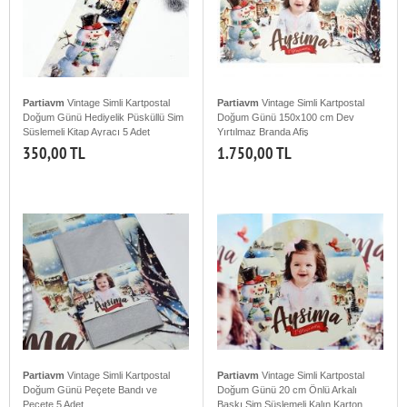
Partiavm
Vintage Simli Kartpostal
Partiavm
Vintage Simli Kartpostal
Doğum Günü Hediyelik Püsküllü Sim
Doğum Günü 150x100 cm Dev
Süslemeli Kitap Ayracı 5 Adet
Yırtılmaz Branda Afiş
350,00 TL
1.750,00 TL
Partiavm
Vintage Simli Kartpostal
Partiavm
Vintage Simli Kartpostal
Doğum Günü Peçete Bandı ve
Doğum Günü 20 cm Önlü Arkalı
Peçete 5 Adet
Baskı Sim Süslemeli Kalın Karton