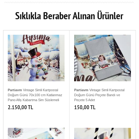
Sıklıkla Beraber Alınan Ürünler
Partiavm
Vintage Simli Kartpostal
Partiavm
Vintage Simli Kartpostal
Doğum Günü 70x100 cm Katlanmaz
Doğum Günü Peçete Bandı ve
Pano Afiş Kabartma Sim Süslemeli
Peçete 5 Adet
2.150,00 TL
150,00 TL