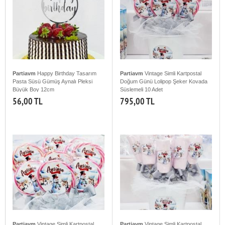
Partiavm
Happy Birthday Tasarım
Partiavm
Vintage Simli Kartpostal
Pasta Süsü Gümüş Aynalı Pleksi
Doğum Günü Lolipop Şeker Kovada
Büyük Boy 12cm
Süslemeli 10 Adet
56,00 TL
795,00 TL
Partiavm
Vintage Simli Kartpostal
Partiavm
Vintage Simli Kartpostal