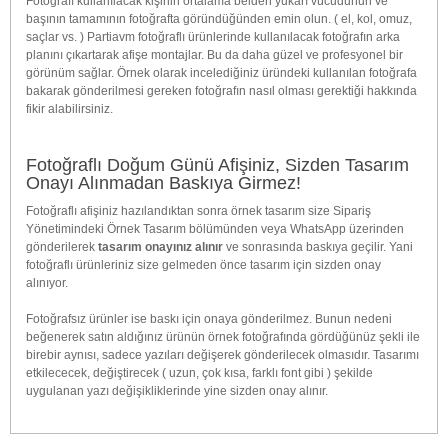
Fotoğrafı kullanılacak kişinin ortalama belden yukarı vücudunun ve
başının tamamının fotoğrafta göründüğünden emin olun. ( el, kol, omuz,
saçlar vs. ) Partiavm fotoğraflı ürünlerinde kullanılacak fotoğrafın arka
planını çıkartarak afişe montajlar. Bu da daha güzel ve profesyonel bir
görünüm sağlar. Örnek olarak incelediğiniz üründeki kullanılan fotoğrafa
bakarak gönderilmesi gereken fotoğrafın nasıl olması gerektiği hakkında
fikir alabilirsiniz.
Fotoğraflı Doğum Günü Afişiniz, Sizden Tasarım
Onayı Alınmadan Baskıya Girmez!
Fotoğraflı afişiniz hazılandıktan sonra örnek tasarım size Sipariş
Yönetimindeki Örnek Tasarım bölümünden veya WhatsApp üzerinden
gönderilerek
tasarım onayınız alınır
ve sonrasında baskıya geçilir. Yani
fotoğraflı ürünleriniz size gelmeden önce tasarım için sizden onay
alınıyor.
Fotoğrafsız ürünler ise baskı için onaya gönderilmez. Bunun nedeni
beğenerek satın aldığınız ürünün örnek fotoğrafında gördüğünüz şekli ile
birebir aynısı, sadece yazıları değişerek gönderilecek olmasıdır. Tasarımı
etkilececek, değiştirecek ( uzun, çok kısa, farklı font gibi ) şekilde
uygulanan yazı değişikliklerinde yine sizden onay alınır.