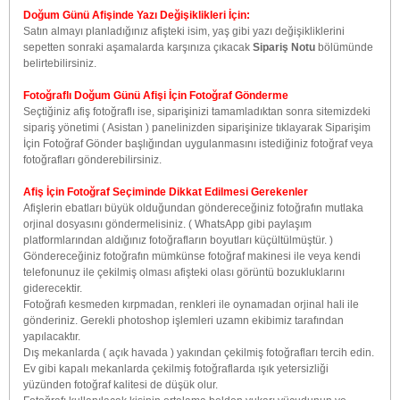
Doğum Günü Afişinde Yazı Değişiklikleri İçin:
Satın almayı planladığınız afişteki isim, yaş gibi yazı değişikliklerini
sepetten sonraki aşamalarda karşınıza çıkacak
Sipariş Notu
bölümünde
belirtebilirsiniz.
Fotoğraflı Doğum Günü Afişi İçin Fotoğraf Gönderme
Seçtiğiniz afiş fotoğraflı ise, siparişinizi tamamladıktan sonra sitemizdeki
sipariş yönetimi ( Asistan ) panelinizden siparişinize tıklayarak Siparişim
İçin Fotoğraf Gönder başlığından uygulanmasını istediğiniz fotoğraf veya
fotoğrafları gönderebilirsiniz.
Afiş İçin Fotoğraf Seçiminde Dikkat Edilmesi Gerekenler
Afişlerin ebatları büyük olduğundan göndereceğiniz fotoğrafın mutlaka
orjinal dosyasını göndermelisiniz. ( WhatsApp gibi paylaşım
platformlarından aldığınız fotoğrafların boyutları küçültülmüştür. )
Göndereceğiniz fotoğrafın mümkünse fotoğraf makinesi ile veya kendi
telefonunuz ile çekilmiş olması afişteki olası görüntü bozukluklarını
giderecektir.
Fotoğrafı kesmeden kırpmadan, renkleri ile oynamadan orjinal hali ile
gönderiniz. Gerekli photoshop işlemleri uzamn ekibimiz tarafından
yapılacaktır.
Dış mekanlarda ( açık havada ) yakından çekilmiş fotoğrafları tercih edin.
Ev gibi kapalı mekanlarda çekilmiş fotoğraflarda ışık yetersizliği
yüzünden fotoğraf kalitesi de düşük olur.