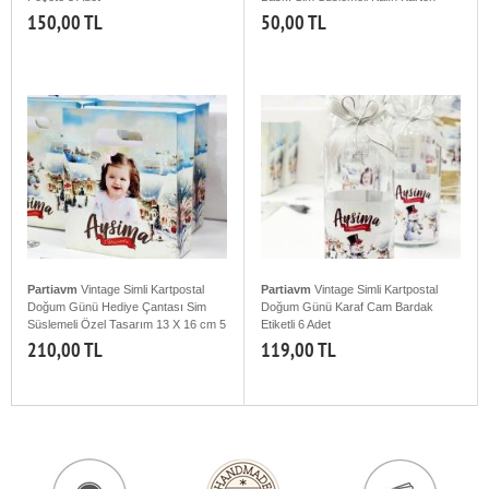
Misinalı Asma Süs
150,00 TL
50,00 TL
Partiavm
Vintage Simli Kartpostal
Partiavm
Vintage Simli Kartpostal
Doğum Günü Hediye Çantası Sim
Doğum Günü Karaf Cam Bardak
Süslemeli Özel Tasarım 13 X 16 cm 5
Etiketli 6 Adet
Adet
210,00 TL
119,00 TL