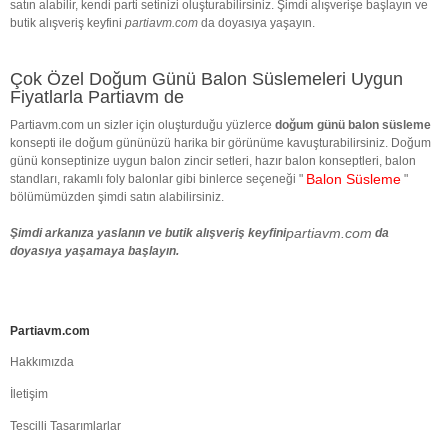
satın alabilir, kendi parti setinizi oluşturabilirsiniz. Şimdi alışverişe başlayın ve
butik alışveriş keyfini
partiavm.com
da doyasıya yaşayın.
Çok Özel Doğum Günü Balon Süslemeleri Uygun
Fiyatlarla Partiavm de
Partiavm.com un sizler için oluşturduğu yüzlerce
doğum günü balon süsleme
konsepti ile doğum gününüzü harika bir görünüme kavuşturabilirsiniz. Doğum
günü konseptinize uygun balon zincir setleri, hazır balon konseptleri, balon
Balon Süsleme
standları, rakamlı foly balonlar gibi binlerce seçeneği "
"
bölümümüzden şimdi satın alabilirsiniz.
partiavm.com
Şimdi arkanıza yaslanın ve butik alışveriş keyfini
da
doyasıya yaşamaya başlayın.
Partiavm.com
Hakkımızda
İletişim
Tescilli Tasarımlarlar