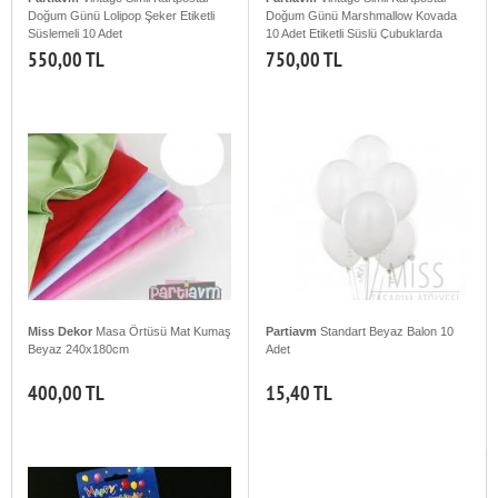
Doğum Günü Lolipop Şeker Etiketli
Doğum Günü Marshmallow Kovada
Süslemeli 10 Adet
10 Adet Etiketli Süslü Çubuklarda
550,00 TL
750,00 TL
Miss Dekor
Masa Örtüsü Mat Kumaş
Partiavm
Standart Beyaz Balon 10
Beyaz 240x180cm
Adet
400,00 TL
15,40 TL