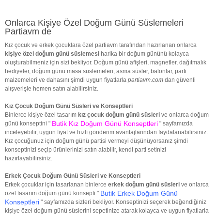
Onlarca Kişiye Özel Doğum Günü Süslemeleri
Partiavm de
Kız çocuk ve erkek çocuklara özel partiavm tarafından hazırlanan onlarca
kişiye özel doğum günü süslemesi
harika bir doğum gününü kolayca
oluşturabilmeniz için sizi bekliyor. Doğum günü afişleri, magnetler, dağıtmalık
hediyeler, doğum günü masa süslemeleri, asma süsler, balonlar, parti
malzemeleri ve dahasını şimdi uygun fiyatlarla
partiavm.com
dan güvenli
alışverişle hemen satın alabilirsiniz.
Kız Çocuk Doğum Günü Süsleri ve Konseptleri
Binlerce kişiye özel tasarım
kız çocuk doğum günü süsleri
ve onlarca doğum
Butik Kız Doğum Günü Konseptleri
günü konseptini "
" sayfamızda
inceleyebilir, uygun fiyat ve hızlı gönderim avantajlarından faydalanabilirsiniz.
Kız çocuğunuz için doğum günü partisi vermeyi düşünüyorsanız şimdi
konseptinizi seçip ürünlerinizi satın alabilir, kendi parti setinizi
hazırlayabilirsiniz.
Erkek Çocuk Doğum Günü Süsleri ve Konseptleri
Erkek çocuklar için tasarlanan binlerce
erkek doğum günü süsleri
ve onlarca
Butik Erkek Doğum Günü
özel tasarım doğum günü konsepti "
Konseptleri
" sayfamızda sizleri bekliyor. Konseptinizi seçerek beğendiğiniz
kişiye özel doğum günü süslerini sepetinize atarak kolayca ve uygun fiyatlarla