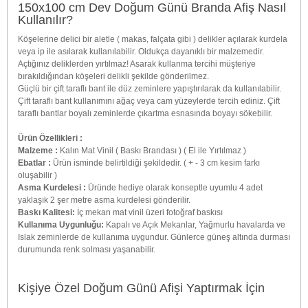
150x100 cm Dev Doğum Günü Branda Afiş Nasıl
Kullanılır?
Köşelerine delici bir aletle ( makas, falçata gibi ) delikler açılarak kurdela
veya ip ile asılarak kullanılabilir. Oldukça dayanıklı bir malzemedir.
Açtığınız deliklerden yırtılmaz! Asarak kullanma tercihi müşteriye
bırakıldığından köşeleri delikli şekilde gönderilmez.
Güçlü bir çift taraflı bant ile düz zeminlere yapıştırılarak da kullanılabilir.
Çift taraflı bant kullanımını ağaç veya cam yüzeylerde tercih ediniz. Çift
taraflı bantlar boyalı zeminlerde çıkartma esnasında boyayı sökebilir.
Ürün Özellikleri :
Malzeme :
Kalın Mat Vinil ( Baskı Brandası ) ( El ile Yırtılmaz )
Ebatlar :
Ürün isminde belirtildiği şekildedir. ( + - 3 cm kesim farkı
oluşabilir )
Asma Kurdelesi :
Üründe hediye olarak konseptle uyumlu 4 adet
yaklaşık 2 şer metre asma kurdelesi gönderilir.
Baskı Kalitesi:
İç mekan mat vinil üzeri fotoğraf baskısı
Kullanıma Uygunluğu:
Kapalı ve Açık Mekanlar, Yağmurlu havalarda ve
Islak zeminlerde de kullanıma uygundur. Günlerce güneş altında durması
durumunda renk solması yaşanabilir.
Kişiye Özel Doğum Günü Afişi Yaptırmak İçin