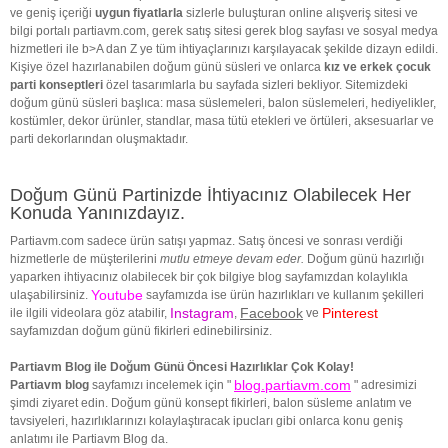
ve geniş içeriği
uygun fiyatlarla
sizlerle buluşturan online alışveriş sitesi ve
bilgi portalı partiavm.com, gerek satış sitesi gerek blog sayfası ve sosyal medya
hizmetleri ile b>A dan Z ye tüm ihtiyaçlarınızı karşılayacak şekilde dizayn edildi.
Kişiye özel hazırlanabilen doğum günü süsleri ve onlarca
kız ve erkek çocuk
parti konseptleri
özel tasarımlarla bu sayfada sizleri bekliyor. Sitemizdeki
doğum günü süsleri başlıca: masa süslemeleri, balon süslemeleri, hediyelikler,
kostümler, dekor ürünler, standlar, masa tütü etekleri ve örtüleri, aksesuarlar ve
parti dekorlarından oluşmaktadır.
Doğum Günü Partinizde İhtiyacınız Olabilecek Her
Konuda Yanınızdayız.
Partiavm.com sadece ürün satışı yapmaz. Satış öncesi ve sonrası verdiği
hizmetlerle de müşterilerini
mutlu etmeye devam eder.
Doğum günü hazırlığı
yaparken ihtiyacınız olabilecek bir çok bilgiye blog sayfamızdan kolaylıkla
Youtube
ulaşabilirsiniz.
sayfamızda ise ürün hazırlıkları ve kullanım şekilleri
Instagram
Facebook
Pinterest
ile ilgili videolara göz atabilir,
,
ve
sayfamızdan doğum günü fikirleri edinebilirsiniz.
Partiavm Blog ile Doğum Günü Öncesi Hazırlıklar Çok Kolay!
blog.partiavm.com
Partiavm blog
sayfamızı incelemek için "
" adresimizi
şimdi ziyaret edin. Doğum günü konsept fikirleri, balon süsleme anlatım ve
tavsiyeleri, hazırlıklarınızı kolaylaştıracak ipucları gibi onlarca konu geniş
anlatımı ile Partiavm Blog da.