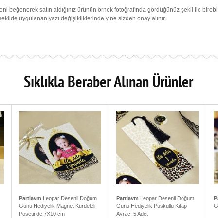
i beğenerek satın aldığınız ürünün örnek fotoğrafında gördüğünüz şekli ile birebir
) şekilde uygulanan yazı değişikliklerinde yine sizden onay alınır.
Sıklıkla Beraber Alınan Ürünler
Partiavm
Leopar Desenli Doğum
Partiavm
Leopar Desenli Doğum
P
Günü Hediyelik Magnet Kurdeleli
Günü Hediyelik Püsküllü Kitap
G
Poşetinde 7X10 cm
Ayracı 5 Adet