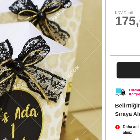
KDV Dahil
175
Ortal
Kargoy
Belirttiğ
Sıraya Al
Daha acil
alınız