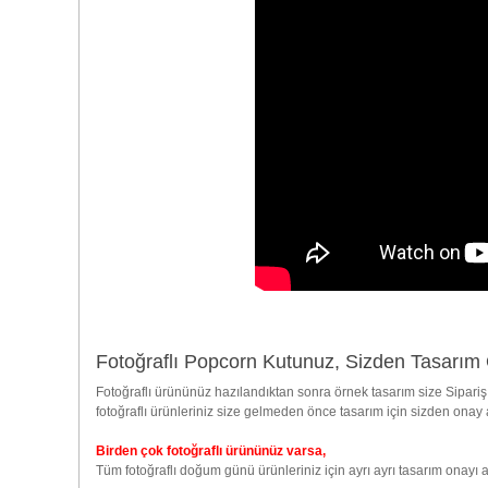
Fotoğraflı Popcorn Kutunuz, Sizden Tasarım
Fotoğraflı ürününüz hazılandıktan sonra örnek tasarım size Sip
fotoğraflı ürünleriniz size gelmeden önce tasarım için sizden onay a
Birden çok fotoğraflı ürününüz varsa,
Tüm fotoğraflı doğum günü ürünleriniz için ayrı ayrı tasarım onayı a