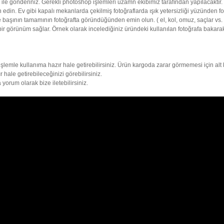
ile gönderiniz. Gerekli photoshop işlemleri uzamn ekibimiz tarafından yapılacaktır.
 edin. Ev gibi kapalı mekanlarda çekilmiş fotoğraflarda ışık yetersizliği yüzünden fot
başının tamamının fotoğrafta göründüğünden emin olun. ( el, kol, omuz, saçlar vs. ) 
ir görünüm sağlar. Örnek olarak incelediğiniz üründeki kullanılan fotoğrafa bakara
şlemle kullanıma hazır hale getirebilirsiniz. Ürün kargoda zarar görmemesi için alt k
hale getirebileceğinizi görebilirsiniz.
 yorum olarak bize iletebilirsiniz.