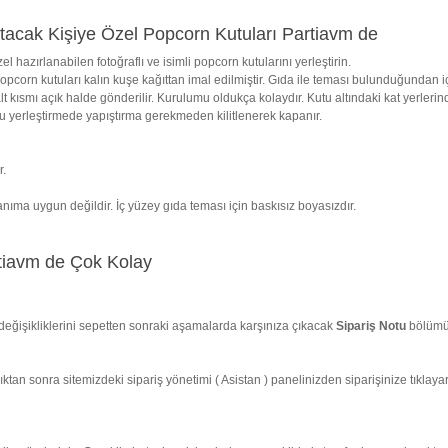
acak Kişiye Özel Popcorn Kutuları Partiavm de
zırlanabilen fotoğraflı ve isimli popcorn kutularını yerleştirin.
opcorn kutuları kalın kuşe kağıttan imal edilmiştir. Gıda ile teması bulunduğundan iç 
ısmı açık halde gönderilir. Kurulumu oldukça kolaydır. Kutu altındaki kat yerlerinden
Doğru yerleştirmede yapıştırma gerekmeden kilitlenerek kapanır.
r.
lanıma uygun değildir. İç yüzey gıda teması için baskısız boyasızdır.
tiavm de Çok Kolay
ı değişikliklerini sepetten sonraki aşamalarda karşınıza çıkacak
Sipariş Notu
bölümün
adıktan sonra sitemizdeki sipariş yönetimi ( Asistan ) panelinizden siparişinize tıkl