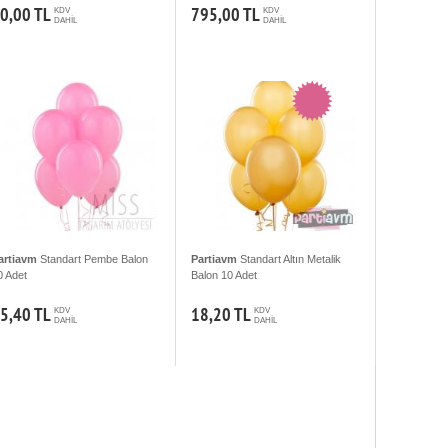
0,00 TL
795,00 TL
KDV
KDV
DAHİL
DAHİL
artiavm
Standart Pembe Balon
Partiavm
Standart Altın Metalik
0 Adet
Balon 10 Adet
5,40 TL
18,20 TL
KDV
KDV
DAHİL
DAHİL