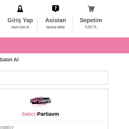
Giriş Yap
Asistan
Sepetim
veya üye ol
sipariş takip
0,00 TL
atın Al
Satıcı:
Partiavm
LEODD12