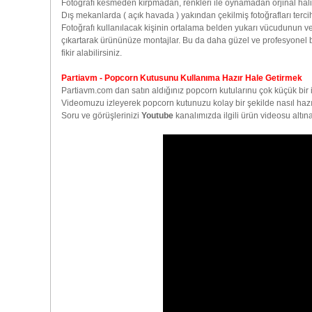
Fotoğrafı kesmeden kırpmadan, renkleri ile oynamadan orjinal hali 
Dış mekanlarda ( açık havada ) yakından çekilmiş fotoğrafları tercih
Fotoğrafı kullanılacak kişinin ortalama belden yukarı vücudunun ve 
çıkartarak ürününüze montajlar. Bu da daha güzel ve profesyonel b
fikir alabilirsiniz.
Partiavm - Popcorn Kutusunu Kullanıma Hazır Hale Getirmek
Partiavm.com dan satın aldığınız popcorn kutularınu çok küçük bir i
Videomuzu izleyerek popcorn kutunuzu kolay bir şekilde nasıl hazır 
Soru ve görüşlerinizi
Youtube
kanalımızda ilgili ürün videosu altına