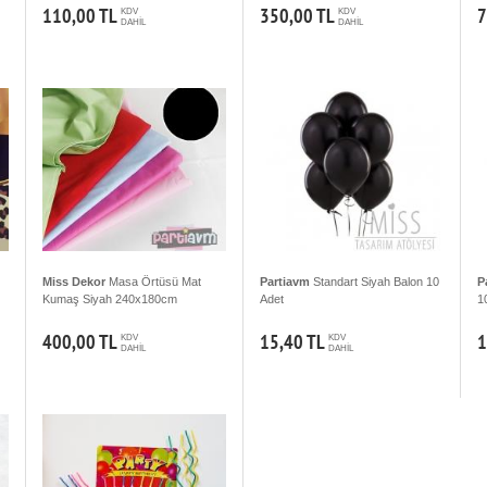
110,00 TL
350,00 TL
7
KDV
KDV
DAHİL
DAHİL
Miss Dekor
Masa Örtüsü Mat
Partiavm
Standart Siyah Balon 10
P
Kumaş Siyah 240x180cm
Adet
1
400,00 TL
15,40 TL
1
KDV
KDV
DAHİL
DAHİL