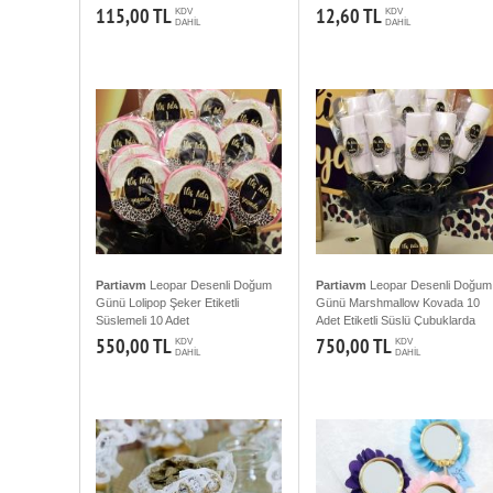
115,00 TL
12,60 TL
KDV
KDV
DAHİL
DAHİL
Partiavm
Leopar Desenli Doğum
Partiavm
Leopar Desenli Doğum
Günü Lolipop Şeker Etiketli
Günü Marshmallow Kovada 10
Süslemeli 10 Adet
Adet Etiketli Süslü Çubuklarda
550,00 TL
750,00 TL
KDV
KDV
DAHİL
DAHİL