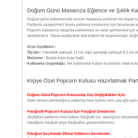
Doğum Günü Masanıza Eğlence ve Şıklık Kat
Doğum günü kutlamanızda sunum masanıza partiavm nin kişiye özel ha
Partilerin vazgeçilmez ikramı patlamış mısırlarınız için tasarlanan p
Popcorn kutularınız kargoda ezilmemesi ve zarar görmemesi için alt k
verebilirsiniz. Taban kulakçıkları kilit sistemi ile tasarlanmıştır. 
Ürün Özellikleri :
Ölçüler:
Yükseklik yaklaşık 13 cm, Ağız genişliği yaklaşık 9,5 cm di
Malzeme :
Baskılı kalın kuşe kağıt
Kullanıma Uygunluğu:
Tek kullanımlık kullan-at üründür. Islak kul
Kişiye Özel Popcorn Kutusu Hazırlatmak Par
Doğum Günü Popcorn Kutusunda Yazı Değişiklikleri İçin:
Satın almayı planladığınız patlamış mısır kutusu isim, yaş gibi yaz
Fotoğraflı Popcorn Kutusu İçin Fotoğraf Gönderme
Seçtiğiniz patlamış mısır kutusu fotoğraflı ise, siparişinizi tamaml
istediğiniz fotoğraf veya fotoğrafları gönderebilirsiniz.
Fotoğraf Seçiminde Dikkat Edilmesi Gerekenler