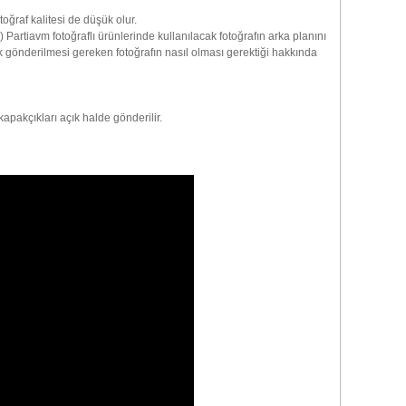
oğraf kalitesi de düşük olur.
Partiavm fotoğraflı ürünlerinde kullanılacak fotoğrafın arka planını
k gönderilmesi gereken fotoğrafın nasıl olması gerektiği hakkında
apakçıkları açık halde gönderilir.