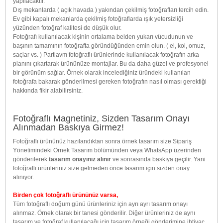
yapılacaktır.
Dış mekanlarda ( açık havada ) yakından çekilmiş fotoğrafları tercih edin.
Ev gibi kapalı mekanlarda çekilmiş fotoğraflarda ışık yetersizliği
yüzünden fotoğraf kalitesi de düşük olur.
Fotoğrafı kullanılacak kişinin ortalama belden yukarı vücudunun ve
başının tamamının fotoğrafta göründüğünden emin olun. ( el, kol, omuz,
saçlar vs. ) Partiavm fotoğraflı ürünlerinde kullanılacak fotoğrafın arka
planını çıkartarak ürününüze montajlar. Bu da daha güzel ve profesyonel
bir görünüm sağlar. Örnek olarak incelediğiniz üründeki kullanılan
fotoğrafa bakarak gönderilmesi gereken fotoğrafın nasıl olması gerektiği
hakkında fikir alabilirsiniz.
Fotoğraflı Magnetiniz, Sizden Tasarım Onayı
Alınmadan Baskıya Girmez!
Fotoğraflı ürününüz hazılandıktan sonra örnek tasarım size Sipariş
Yönetimindeki Örnek Tasarım bölümünden veya WhatsApp üzerinden
gönderilerek
tasarım onayınız alınır
ve sonrasında baskıya geçilir. Yani
fotoğraflı ürünleriniz size gelmeden önce tasarım için sizden onay
alınıyor.
Birden çok fotoğraflı ürününüz varsa,
Tüm fotoğraflı doğum günü ürünleriniz için ayrı ayrı tasarım onayı
alınmaz. Örnek olarak bir tanesi gönderilir. Diğer ürünleriniz de aynı
tasarım ve fotoğraf kullanılacağı için tasarım örneği gönderimine ihtiyaç