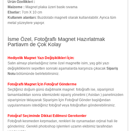
Ürün Özellikleri :
Malzeme :
Magnet plaka üzeri baskı sıvama
Ebatlar:
7cm X 10 cm
Kullanım alanları:
Buzdolabı magneti olarak kullanılabilir. Ayrıca tüm
metal yüzeylere yapışır.
İsme Özel, Fotoğraflı Magnet Hazırlatmak
Partiavm de Çok Kolay
Hediyelik Magnet Yazı Değişiklikleri İçin:
Satın almayı planladığınız isme özel magnette isim, yaş gibi yazı
değişikliklerini sepetten sonraki aşamalarda karşınıza çıkacak
Sipariş
Notu
bölümünde belirtebilirsiniz.
Fotoğraflı Magnet İçin Fotoğraf Gönderme
Seçtiğiniz doğum günü dağıtmalık magnet fotoğraflı ise, siparişinizi
tamamladıktan sonra sitemizdeki sipariş yönetimi ( Asistan ) panelinizden
siparişinize tıklayarak Siparişim İçin Fotoğraf Gönder başlığından
uygulanmasını istediğiniz fotoğraf veya fotoğrafları gönderebilirsiniz.
Fotoğraf Seçiminde Dikkat Edilmesi Gerekenler
Fotoğrafı kesmeden kırpmadan, renkleri ile oynamadan orjinal hali ile
gönderiniz. Gerekli photoshop işlemleri uzamn ekibimiz tarafından