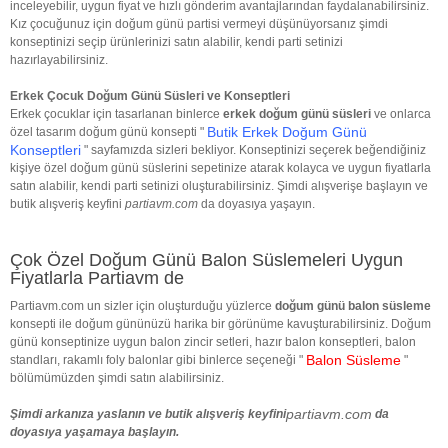
inceleyebilir, uygun fiyat ve hızlı gönderim avantajlarından faydalanabilirsiniz.
Kız çocuğunuz için doğum günü partisi vermeyi düşünüyorsanız şimdi
konseptinizi seçip ürünlerinizi satın alabilir, kendi parti setinizi
hazırlayabilirsiniz.
Erkek Çocuk Doğum Günü Süsleri ve Konseptleri
Erkek çocuklar için tasarlanan binlerce
erkek doğum günü süsleri
ve onlarca
Butik Erkek Doğum Günü
özel tasarım doğum günü konsepti "
Konseptleri
" sayfamızda sizleri bekliyor. Konseptinizi seçerek beğendiğiniz
kişiye özel doğum günü süslerini sepetinize atarak kolayca ve uygun fiyatlarla
satın alabilir, kendi parti setinizi oluşturabilirsiniz. Şimdi alışverişe başlayın ve
butik alışveriş keyfini
partiavm.com
da doyasıya yaşayın.
Çok Özel Doğum Günü Balon Süslemeleri Uygun
Fiyatlarla Partiavm de
Partiavm.com un sizler için oluşturduğu yüzlerce
doğum günü balon süsleme
konsepti ile doğum gününüzü harika bir görünüme kavuşturabilirsiniz. Doğum
günü konseptinize uygun balon zincir setleri, hazır balon konseptleri, balon
Balon Süsleme
standları, rakamlı foly balonlar gibi binlerce seçeneği "
"
bölümümüzden şimdi satın alabilirsiniz.
partiavm.com
Şimdi arkanıza yaslanın ve butik alışveriş keyfini
da
doyasıya yaşamaya başlayın.