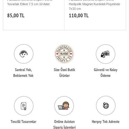
Yuvarlak Etiket 7.5 cm 10 Adet
Hediyelik Magnet Kurdeleli Poşetinde
7x10 cm
85,00 TL
110,00 TL
Santral Yok,
Size Özel Butik
Güvenli ve Kolay
Beklemek Yok
Ürünler
Ödeme
Tescilli Tasarımlar
Online Asistan
Herşey Tek Adreste
Sipariş İşlemleri