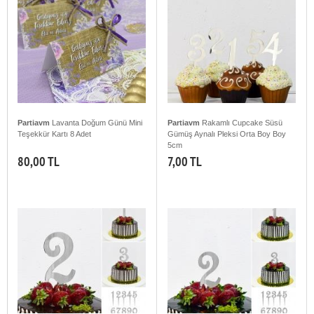
Partiavm
Lavanta Doğum Günü Mini
Partiavm
Rakamlı Cupcake Süsü
Teşekkür Kartı 8 Adet
Gümüş Aynalı Pleksi Orta Boy Boy
5cm
80,00 TL
7,00 TL