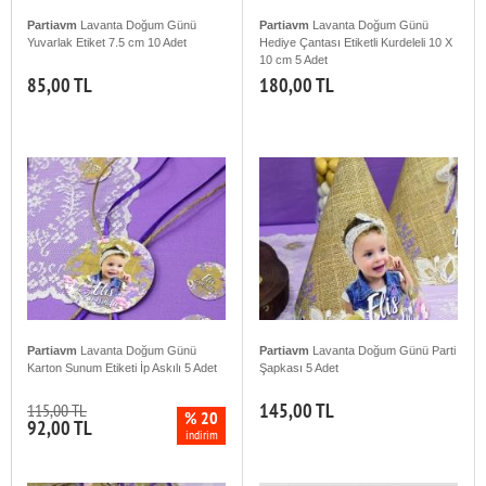
Partiavm
Lavanta Doğum Günü
Partiavm
Lavanta Doğum Günü
Yuvarlak Etiket 7.5 cm 10 Adet
Hediye Çantası Etiketli Kurdeleli 10 X
10 cm 5 Adet
85,00 TL
180,00 TL
Partiavm
Lavanta Doğum Günü
Partiavm
Lavanta Doğum Günü Parti
Karton Sunum Etiketi İp Askılı 5 Adet
Şapkası 5 Adet
145,00 TL
115,00 TL
% 20
92,00 TL
indirim