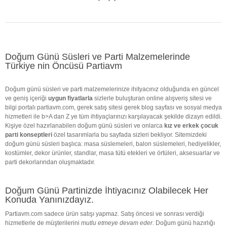
Doğum Günü Süsleri ve Parti Malzemelerinde
Türkiye nin Öncüsü Partiavm
Doğum günü süsleri ve parti malzemelerinize ihityacınız olduğunda en güncel
ve geniş içeriği
uygun fiyatlarla
sizlerle buluşturan online alışveriş sitesi ve
bilgi portalı partiavm.com, gerek satış sitesi gerek blog sayfası ve sosyal medya
hizmetleri ile b>A dan Z ye tüm ihtiyaçlarınızı karşılayacak şekilde dizayn edildi.
Kişiye özel hazırlanabilen doğum günü süsleri ve onlarca
kız ve erkek çocuk
parti konseptleri
özel tasarımlarla bu sayfada sizleri bekliyor. Sitemizdeki
doğum günü süsleri başlıca: masa süslemeleri, balon süslemeleri, hediyelikler,
kostümler, dekor ürünler, standlar, masa tütü etekleri ve örtüleri, aksesuarlar ve
parti dekorlarından oluşmaktadır.
Doğum Günü Partinizde İhtiyacınız Olabilecek Her
Konuda Yanınızdayız.
Partiavm.com sadece ürün satışı yapmaz. Satış öncesi ve sonrası verdiği
hizmetlerle de müşterilerini
mutlu etmeye devam eder.
Doğum günü hazırlığı