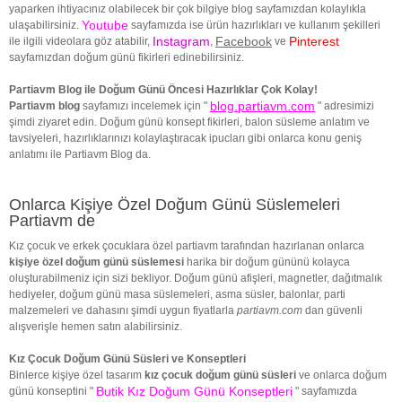
yaparken ihtiyacınız olabilecek bir çok bilgiye blog sayfamızdan kolaylıkla
Youtube
ulaşabilirsiniz.
sayfamızda ise ürün hazırlıkları ve kullanım şekilleri
Instagram
Facebook
Pinterest
ile ilgili videolara göz atabilir,
,
ve
sayfamızdan doğum günü fikirleri edinebilirsiniz.
Partiavm Blog ile Doğum Günü Öncesi Hazırlıklar Çok Kolay!
blog.partiavm.com
Partiavm blog
sayfamızı incelemek için "
" adresimizi
şimdi ziyaret edin. Doğum günü konsept fikirleri, balon süsleme anlatım ve
tavsiyeleri, hazırlıklarınızı kolaylaştıracak ipucları gibi onlarca konu geniş
anlatımı ile Partiavm Blog da.
Onlarca Kişiye Özel Doğum Günü Süslemeleri
Partiavm de
Kız çocuk ve erkek çocuklara özel partiavm tarafından hazırlanan onlarca
kişiye özel doğum günü süslemesi
harika bir doğum gününü kolayca
oluşturabilmeniz için sizi bekliyor. Doğum günü afişleri, magnetler, dağıtmalık
hediyeler, doğum günü masa süslemeleri, asma süsler, balonlar, parti
malzemeleri ve dahasını şimdi uygun fiyatlarla
partiavm.com
dan güvenli
alışverişle hemen satın alabilirsiniz.
Kız Çocuk Doğum Günü Süsleri ve Konseptleri
Binlerce kişiye özel tasarım
kız çocuk doğum günü süsleri
ve onlarca doğum
Butik Kız Doğum Günü Konseptleri
günü konseptini "
" sayfamızda